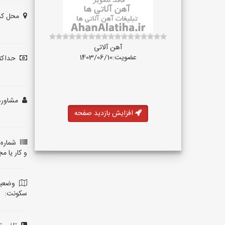
محل کس
آهن آلاتی
عضویت:1403/06/10
حداکثر
مشاوره 
افزایش بازدید صفحه
شماره
و کار یا م
وضعی
سکونت: