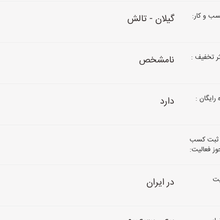
ب و کار:
گیلان - تالش
 تخفیف :
نامشخص
رایگان :
دارد
 ثبت کسب
جوز فعالیت:
ت
در ایران