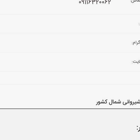
ماس:
09116320062
رام:
یت:
شیروانی شمال کشور
: