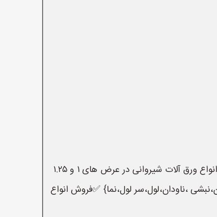
 ✅️متعلقات سربندی{آردواز،تیزی،ناودان،نبشی ،ناودان،لول،سر لول،نما} ✅فروش انواع