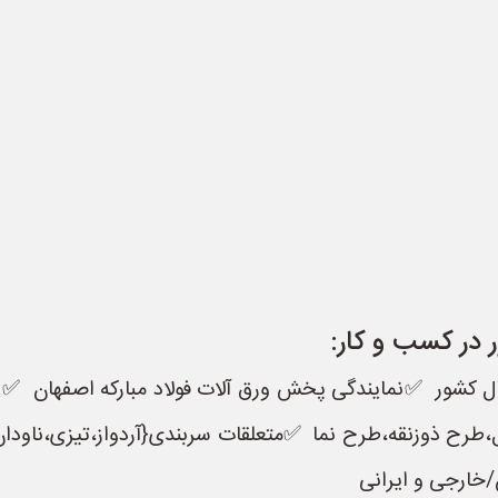
 در کسب و کار:
✅️انواع طرح های کرکره درشت و ریز،طرح سفال،طرح ذوزنقه،طرح نما ‏‎
خارجی و ایرانی