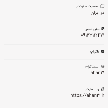
وضعیت سکونت:
در ایران
تلفن تماس:
09123112471
تلگرام:
اینستاگرام:
ahan21
وب سایت:
https://ahan21.ir