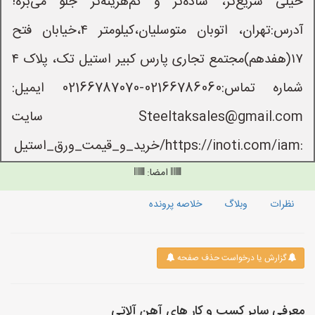
خیلی سریع‌تر، ساده‌تر و کم‌هزینه‌تر جلو می‌بره!
آدرس:تهران، اتوبان متوسلیان،کیلومتر ۴،خیابان فتح
۱۷(هفدهم)مجتمع تجاری پارس کبیر استیل تک، پلاک ۴
شماره تماس:02166786060-02166787070 ایمیل:
Steeltaksales@gmail.com سایت
:https://inoti.com/iam/خرید_و_قیمت_ورق_استیل
امضا:
نظرات
وبلاگ
خلاصه پرونده
گزارش یا درخواست حذف صفحه
معرفی سایر کسب و کار های آهن آلاتی