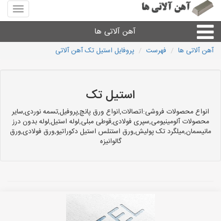
منوی
سایت
آهن
آهن آلاتی ها
آلاتی
ها
آهن آلاتی ها
فهرست
پروفایل استیل تک آهن آلاتی
میلگرد نبشی،مفتول
ورق
استیل تک
انواع محصولات فروشی:اتصالات,انواع ورق پانچ,پروفیل,تسمه نوردی,سایر
لوله و اتصالات
محصولات آلومینیومی,سپری فولادی,قوطی مبلی,لوله استیل,لوله بدون درز
مانیسمان,میلگرد تک پولیش,ورق استنلس استیل دکوراتیو,ورق فولادی,ورق
گالوانیزه
سایر آهن آلات
آهن آلاتی های شهرها