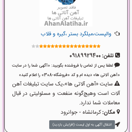
والپست،میلگرد بستر ،گیره و قلاب
تلفن:
09189929400
لطفا پس از تماس با فروشنده بگویید: «آگهی شما را در سایت
«آهن آلاتی ها» دیده ام و کد «فروشگاه-308» را اعلام کنید»
سایت «آهن آلاتی ها»،یک سایت تبلیغات آهن
آلات است وهیچ‌گونه منفعت و مسئولیتی در قبال
معاملات شما ندارد.
مکان:
کرمانشاه - جوانرود
انتقال آگهی به اول لیست (افزایش بازدید)