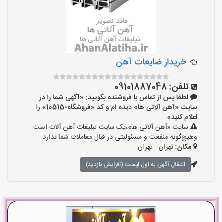
خریدار ضایعات آهن
تلفن:
09101887048
لطفا پس از تماس با فروشنده بگویید: «آگهی شما را در
سایت «آهن آلاتی ها» دیده ام و کد «فروشگاه-10515» را
اعلام کنید»
سایت «آهن آلاتی ها»،یک سایت تبلیغات آهن آلات است
وهیچ‌گونه منفعت و مسئولیتی در قبال معاملات شما ندارد.
مکان:
تهران - تهران
انتقال آگهی به اول لیست (افزایش بازدید)