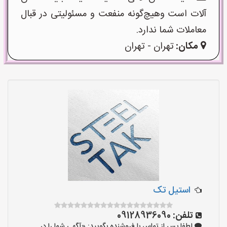
آلات است وهیچ‌گونه منفعت و مسئولیتی در قبال
معاملات شما ندارد.
مکان:
تهران - تهران
استیل تک
تلفن:
09128936090
لطفا پس از تماس با فروشنده بگویید: «آگهی شما را در