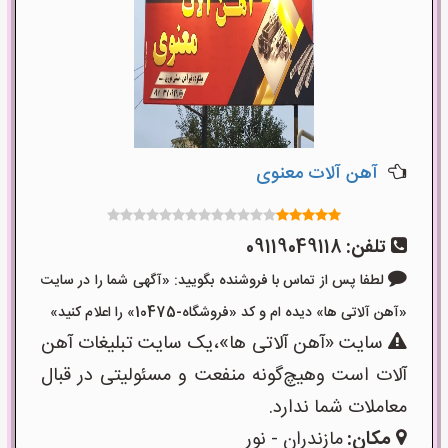
آهن آلات معنوی
تلفن:
09119049118
لطفا پس از تماس با فروشنده بگویید: «آگهی شما را در سایت
«آهن آلاتی ها» دیده ام و کد «فروشگاه-10475» را اعلام کنید»
سایت «آهن آلاتی ها»،یک سایت تبلیغات آهن
آلات است وهیچ‌گونه منفعت و مسئولیتی در قبال
معاملات شما ندارد.
مکان:
مازندران - نور