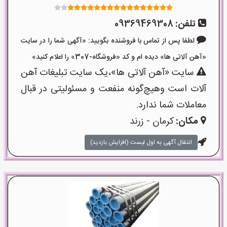
تلفن:
09369469308
لطفا پس از تماس با فروشنده بگویید: «آگهی شما را در سایت
«آهن آلاتی ها» دیده ام و کد «فروشگاه-307» را اعلام کنید»
سایت «آهن آلاتی ها»،یک سایت تبلیغات آهن
آلات است وهیچ‌گونه منفعت و مسئولیتی در قبال
معاملات شما ندارد.
مکان:
کرمان - زرند
انتقال آگهی به اول لیست (افزایش بازدید)