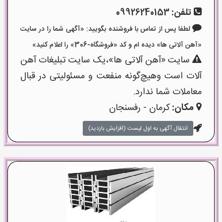
تلفن:
09926240153
لطفا پس از تماس با فروشنده بگویید: «آگهی شما را در سایت
«آهن آلاتی ها» دیده ام و کد «فروشگاه-306» را اعلام کنید»
سایت «آهن آلاتی ها»،یک سایت تبلیغات آهن
آلات است وهیچ‌گونه منفعت و مسئولیتی در قبال
معاملات شما ندارد.
مکان:
کرمان - رفسنجان
انتقال آگهی به اول لیست (افزایش بازدید)