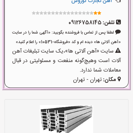
آهن تجارت کوروش
تلفن:
09126758145
لطفا پس از تماس با فروشنده بگویید: «آگهی شما را در سایت
«آهن آلاتی ها» دیده ام و کد «فروشگاه-10531» را اعلام کنید»
سایت «آهن آلاتی ها»،یک سایت تبلیغات آهن
آلات است وهیچ‌گونه منفعت و مسئولیتی در قبال
معاملات شما ندارد.
مکان:
تهران - تهران