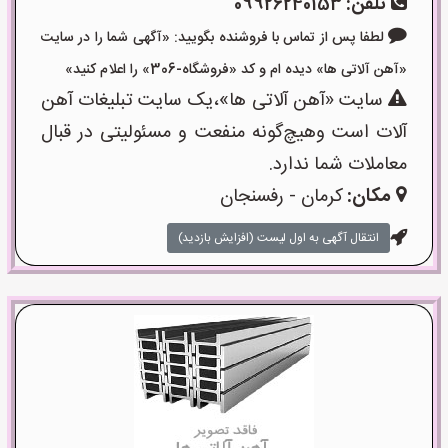
تلفن:
09926240153
لطفا پس از تماس با فروشنده بگویید: «آگهی شما را در سایت
«آهن آلاتی ها» دیده ام و کد «فروشگاه-306» را اعلام کنید»
سایت «آهن آلاتی ها»،یک سایت تبلیغات آهن
آلات است وهیچ‌گونه منفعت و مسئولیتی در قبال
معاملات شما ندارد.
مکان:
کرمان - رفسنجان
انتقال آگهی به اول لیست (افزایش بازدید)