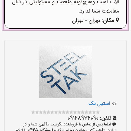
آلات است وهیچ‌گونه منفعت و مسئولیتی در قبال
معاملات شما ندارد.
مکان:
تهران - تهران
استیل تک
تلفن:
09128936090
لطفا پس از تماس با فروشنده بگویید: «آگهی شما را در
سایت «آهن آلاتی ها» دیده ام و کد «فروشگاه-425» را اعلام