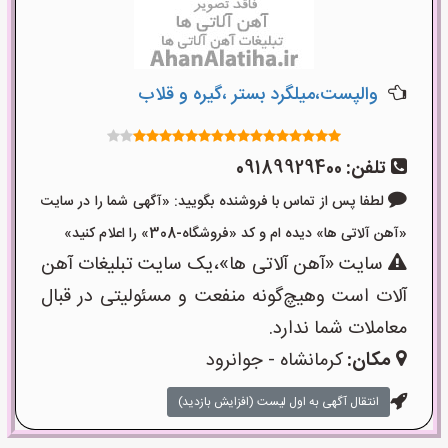
والپست،میلگرد بستر ،گیره و قلاب
تلفن:
09189929400
لطفا پس از تماس با فروشنده بگویید: «آگهی شما را در سایت
«آهن آلاتی ها» دیده ام و کد «فروشگاه-308» را اعلام کنید»
سایت «آهن آلاتی ها»،یک سایت تبلیغات آهن
آلات است وهیچ‌گونه منفعت و مسئولیتی در قبال
معاملات شما ندارد.
مکان:
کرمانشاه - جوانرود
انتقال آگهی به اول لیست (افزایش بازدید)