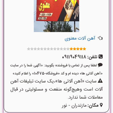
آهن آلات معنوی
تلفن:
09119049118
لطفا پس از تماس با فروشنده بگویید: «آگهی شما را در سایت
«آهن آلاتی ها» دیده ام و کد «فروشگاه-10475» را اعلام کنید»
سایت «آهن آلاتی ها»،یک سایت تبلیغات آهن
آلات است وهیچ‌گونه منفعت و مسئولیتی در قبال
معاملات شما ندارد.
مکان:
مازندران - نور