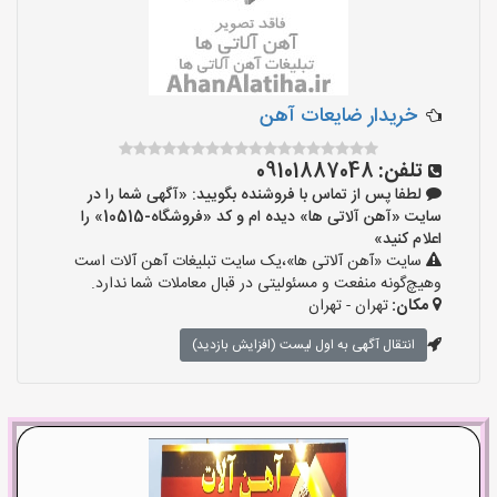
خریدار ضایعات آهن
تلفن:
09101887048
لطفا پس از تماس با فروشنده بگویید: «آگهی شما را در
سایت «آهن آلاتی ها» دیده ام و کد «فروشگاه-10515» را
اعلام کنید»
سایت «آهن آلاتی ها»،یک سایت تبلیغات آهن آلات است
وهیچ‌گونه منفعت و مسئولیتی در قبال معاملات شما ندارد.
مکان:
تهران - تهران
انتقال آگهی به اول لیست (افزایش بازدید)