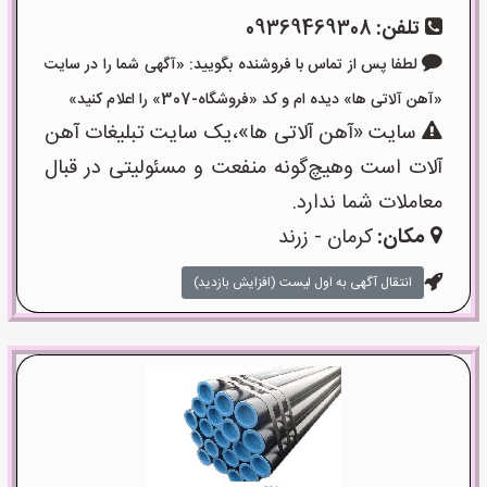
تلفن:
09369469308
لطفا پس از تماس با فروشنده بگویید: «آگهی شما را در سایت
«آهن آلاتی ها» دیده ام و کد «فروشگاه-307» را اعلام کنید»
سایت «آهن آلاتی ها»،یک سایت تبلیغات آهن
آلات است وهیچ‌گونه منفعت و مسئولیتی در قبال
معاملات شما ندارد.
مکان:
کرمان - زرند
انتقال آگهی به اول لیست (افزایش بازدید)