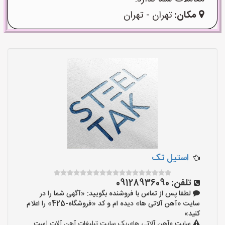
مکان:
تهران - تهران
استیل تک
تلفن:
09128936090
لطفا پس از تماس با فروشنده بگویید: «آگهی شما را در
سایت «آهن آلاتی ها» دیده ام و کد «فروشگاه-425» را اعلام
کنید»
سایت «آهن آلاتی ها»،یک سایت تبلیغات آهن آلات است