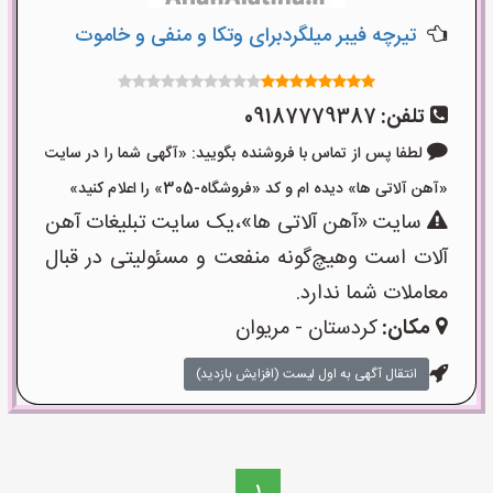
تیرچه فیبر میلگردبرای وتکا و منفی و خاموت
تلفن:
09187779387
لطفا پس از تماس با فروشنده بگویید: «آگهی شما را در سایت
«آهن آلاتی ها» دیده ام و کد «فروشگاه-305» را اعلام کنید»
سایت «آهن آلاتی ها»،یک سایت تبلیغات آهن
آلات است وهیچ‌گونه منفعت و مسئولیتی در قبال
معاملات شما ندارد.
مکان:
کردستان - مریوان
انتقال آگهی به اول لیست (افزایش بازدید)