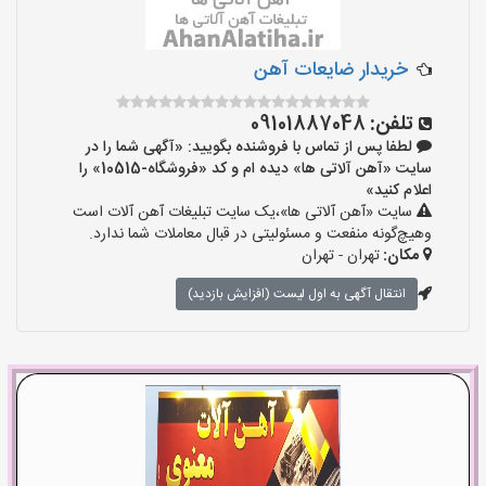
خریدار ضایعات آهن
تلفن:
09101887048
لطفا پس از تماس با فروشنده بگویید: «آگهی شما را در
سایت «آهن آلاتی ها» دیده ام و کد «فروشگاه-10515» را
اعلام کنید»
سایت «آهن آلاتی ها»،یک سایت تبلیغات آهن آلات است
وهیچ‌گونه منفعت و مسئولیتی در قبال معاملات شما ندارد.
مکان:
تهران - تهران
انتقال آگهی به اول لیست (افزایش بازدید)