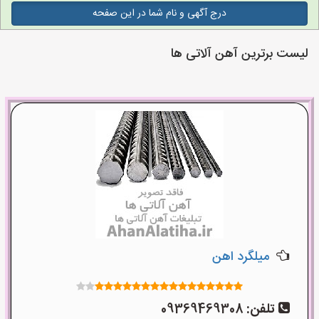
درج آگهی و نام شما در این صفحه
لیست برترین آهن آلاتی ها
میلگرد اهن
تلفن:
09369469308