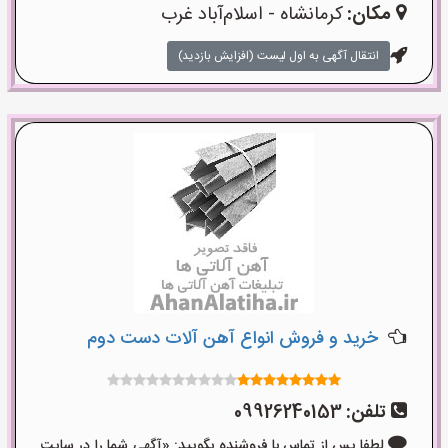
مکان:
کرمانشاه - اسلام‌آباد غرب
انتقال آگهی به اول لیست (افزایش بازدید)
خرید و فروش انواع آهن آلات دست دوم
تلفن:
09926240153
لطفا پس از تماس با فروشنده بگویید: «آگهی شما را در سایت