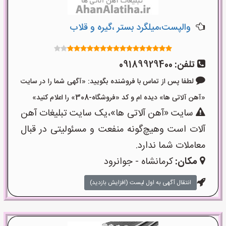
والپست،میلگرد بستر ،گیره و قلاب
تلفن:
09189929400
لطفا پس از تماس با فروشنده بگویید: «آگهی شما را در سایت
«آهن آلاتی ها» دیده ام و کد «فروشگاه-308» را اعلام کنید»
سایت «آهن آلاتی ها»،یک سایت تبلیغات آهن
آلات است وهیچ‌گونه منفعت و مسئولیتی در قبال
معاملات شما ندارد.
مکان:
کرمانشاه - جوانرود
انتقال آگهی به اول لیست (افزایش بازدید)