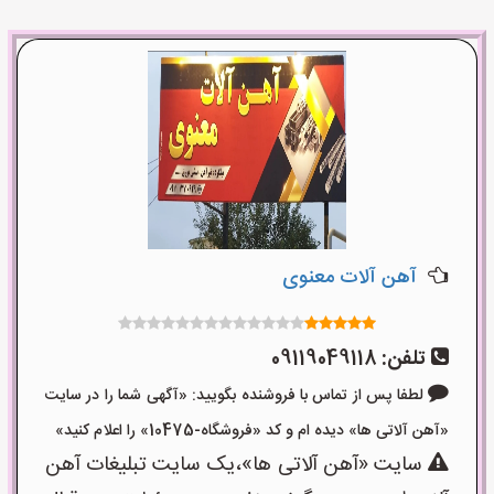
آهن آلات معنوی
تلفن:
09119049118
لطفا پس از تماس با فروشنده بگویید: «آگهی شما را در سایت
«آهن آلاتی ها» دیده ام و کد «فروشگاه-10475» را اعلام کنید»
سایت «آهن آلاتی ها»،یک سایت تبلیغات آهن