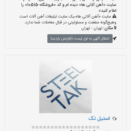
سایت «آهن آلاتی ها» دیده ام و کد «فروشگاه-10515» را
اعلام کنید»
سایت «آهن آلاتی ها»،یک سایت تبلیغات آهن آلات است
وهیچ‌گونه منفعت و مسئولیتی در قبال معاملات شما ندارد.
مکان:
تهران - تهران
انتقال آگهی به اول لیست (افزایش بازدید)
استیل تک