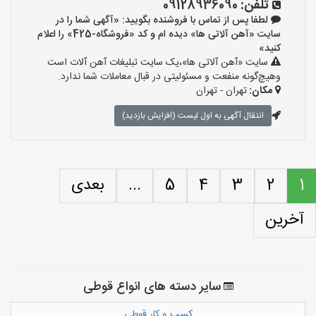
تلفن:
09128936090
لطفا پس از تماس با فروشنده بگویید: «آگهی شما را در
سایت «آهن آلاتی ها» دیده ام و کد «فروشگاه-425» را اعلام
کنید»
سایت «آهن آلاتی ها»،یک سایت تبلیغات آهن آلات است
وهیچ‌گونه منفعت و مسئولیتی در قبال معاملات شما ندارد.
مکان:
تهران - تهران
انتقال آگهی به اول لیست (افزایش بازدید)
1
2
3
4
5
...
بعدی
آخرین
سایر دسته های انواع قوطی
کسب و کار قوطی