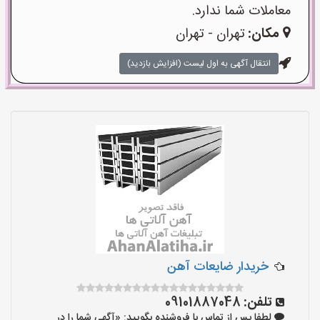
معاملات شما ندارد.
مکان:
تهران - تهران
انتقال آگهی به اول لیست (افزایش بازدید)
خریدار ضایعات آهن
تلفن:
09101887048
لطفا پس از تماس با فروشنده بگویید: «آگهی شما را در