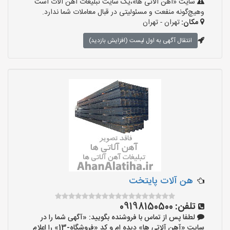
سایت «آهن آلاتی ها»،یک سایت تبلیغات آهن آلات است
وهیچ‌گونه منفعت و مسئولیتی در قبال معاملات شما ندارد.
مکان:
تهران - تهران
انتقال آگهی به اول لیست (افزایش بازدید)
هن آلات پایتخت
تلفن:
09198150500
لطفا پس از تماس با فروشنده بگویید: «آگهی شما را در
سایت «آهن آلاتی ها» دیده ام و کد «فروشگاه-13» را اعلام