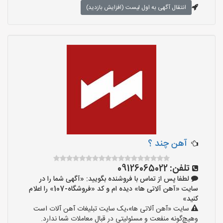
انتقال آگهی به اول لیست (افزایش بازدید)
آهن چند ؟
تلفن:
09126065022
لطفا پس از تماس با فروشنده بگویید: «آگهی شما را در
سایت «آهن آلاتی ها» دیده ام و کد «فروشگاه-107» را اعلام
کنید»
سایت «آهن آلاتی ها»،یک سایت تبلیغات آهن آلات است
وهیچ‌گونه منفعت و مسئولیتی در قبال معاملات شما ندارد.