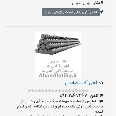
مکان:
تهران - تهران
انتقال آگهی به اول لیست (افزایش بازدید)
آهن آلات صادقی
تلفن:
09122047247
لطفا پس از تماس با فروشنده بگویید: «آگهی شما را در
سایت «آهن آلاتی ها» دیده ام و کد «فروشگاه-14» را اعلام
کنید»