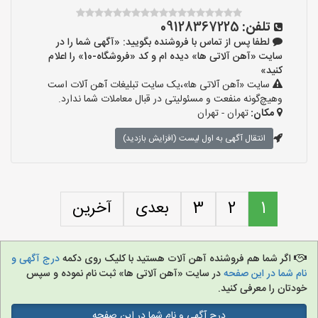
تلفن:
09128367225
لطفا پس از تماس با فروشنده بگویید: «آگهی شما را در
سایت «آهن آلاتی ها» دیده ام و کد «فروشگاه-10» را اعلام
کنید»
سایت «آهن آلاتی ها»،یک سایت تبلیغات آهن آلات است
وهیچ‌گونه منفعت و مسئولیتی در قبال معاملات شما ندارد.
مکان:
تهران - تهران
انتقال آگهی به اول لیست (افزایش بازدید)
1
2
3
بعدی
آخرین
اگر شما هم فروشنده آهن آلات هستید با کلیک روی دکمه
درج آگهی و
نام شما در این صفحه
در سایت «آهن آلاتی ها» ثبت نام نموده و سپس
خودتان را معرفی کنید.
درج آگهی و نام شما در این صفحه