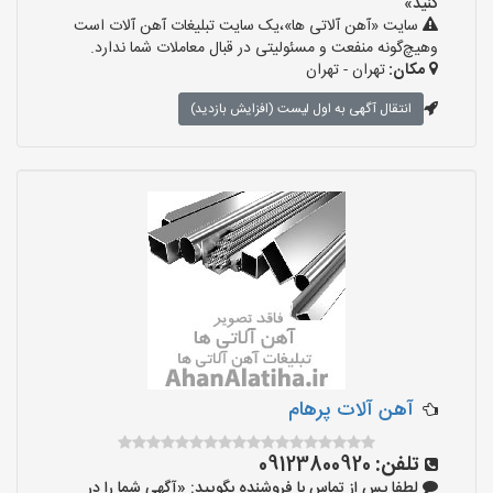
کنید»
سایت «آهن آلاتی ها»،یک سایت تبلیغات آهن آلات است
وهیچ‌گونه منفعت و مسئولیتی در قبال معاملات شما ندارد.
مکان:
تهران - تهران
انتقال آگهی به اول لیست (افزایش بازدید)
آهن آلات پرهام
تلفن:
09123800920
لطفا پس از تماس با فروشنده بگویید: «آگهی شما را در