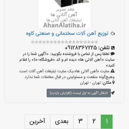
توزیع آهن آلات سختمانی و صنعتی کاوه
تلفن:
09128367225
لطفا پس از تماس با فروشنده بگویید: «آگهی شما را در
سایت «آهن آلاتی ها» دیده ام و کد «فروشگاه-10» را اعلام
کنید»
سایت «آهن آلاتی ها»،یک سایت تبلیغات آهن آلات است
وهیچ‌گونه منفعت و مسئولیتی در قبال معاملات شما ندارد.
مکان:
تهران - تهران
انتقال آگهی به اول لیست (افزایش بازدید)
1
2
3
بعدی
آخرین