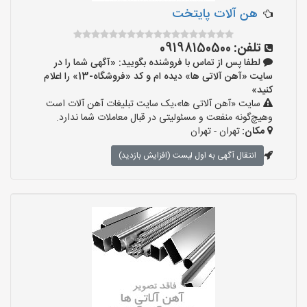
هن آلات پایتخت
تلفن:
09198150500
لطفا پس از تماس با فروشنده بگویید: «آگهی شما را در
سایت «آهن آلاتی ها» دیده ام و کد «فروشگاه-13» را اعلام
کنید»
سایت «آهن آلاتی ها»،یک سایت تبلیغات آهن آلات است
وهیچ‌گونه منفعت و مسئولیتی در قبال معاملات شما ندارد.
مکان:
تهران - تهران
انتقال آگهی به اول لیست (افزایش بازدید)