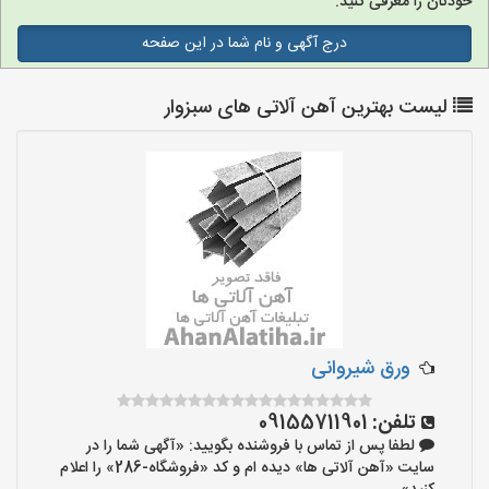
خودتان را معرفی کنید.
درج آگهی و نام شما در این صفحه
لیست بهترین آهن آلاتی های سبزوار
ورق شیروانی
تلفن:
09155711901
لطفا پس از تماس با فروشنده بگویید: «آگهی شما را در
سایت «آهن آلاتی ها» دیده ام و کد «فروشگاه-286» را اعلام