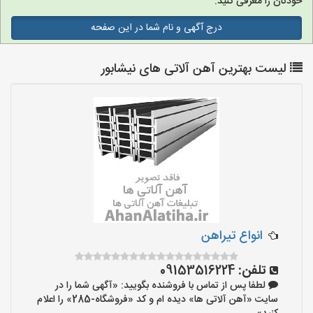
خودتان را معرفی کنید.
درج آگهی و نام شما در این صفحه
لیست بهترین آهن آلاتی های نیشابور
انواع تیراهن
تلفن:
09153516224
لطفا پس از تماس با فروشنده بگویید: «آگهی شما را در
سایت «آهن آلاتی ها» دیده ام و کد «فروشگاه-285» را اعلام