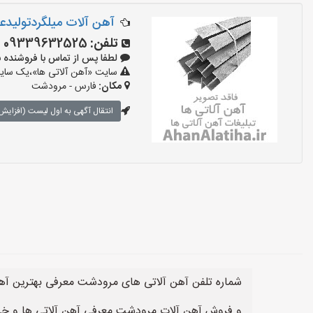
آهن آلات میلگردتولید
تلفن:
09339632525
لطفا پس از تماس با فروشنده بگویید:
سایت «آهن آلاتی ها»،یک سایت 
مکان:
فارس - مرودشت
انتقال آگهی به اول لیست (افزایش 
شماره تلفن آهن آلاتی های مرودشت معرفی بهترین آه
و فروش آهن آلات مرودشت معرفی آهن آلاتی ها و خر