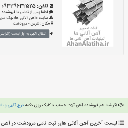
تلفن:
09339632525
لطفا پس از تماس با فروشنده بگویید:
سایت «آهن آلاتی ها»،یک سایت 
مکان:
فارس - مرودشت
انتقال آگهی به اول لیست (افزایش 
اگر شما هم فروشنده آهن آلات هستید با کلیک روی دکمه
درج آگهی و نام
لیست آخرین آهن آلاتی های ثبت نامی مرودشت در آهن آل