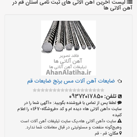
لیست آخرین آهن آلاتی های ثبت نامی استان قم در
آهن آلاتی ها
ضایعات آهن آلات مس برنج ضایعات قم
تلفن:
09372017850
لطفا پس از تماس با فروشنده بگویید: «آگهی شما را در
سایت «آهن آلاتی ها» دیده ام و کد «فروشگاه-167» را اعلام
کنید»
سایت «آهن آلاتی ها»،یک سایت تبلیغات آهن آلات است
وهیچ‌گونه منفعت و مسئولیتی در قبال معاملات شما ندارد.
مکان:
قم - قم