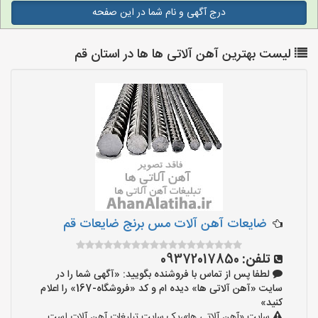
درج آگهی و نام شما در این صفحه
لیست بهترین آهن آلاتی ها ها در استان قم
ضایعات آهن آلات مس برنج ضایعات قم
تلفن:
09372017850
لطفا پس از تماس با فروشنده بگویید: «آگهی شما را در
سایت «آهن آلاتی ها» دیده ام و کد «فروشگاه-167» را اعلام
کنید»
سایت «آهن آلاتی ها»،یک سایت تبلیغات آهن آلات است