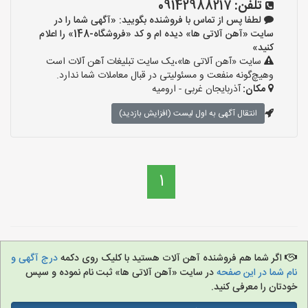
تلفن:
09142988217
لطفا پس از تماس با فروشنده بگویید: «آگهی شما را در
سایت «آهن آلاتی ها» دیده ام و کد «فروشگاه-148» را اعلام
کنید»
سایت «آهن آلاتی ها»،یک سایت تبلیغات آهن آلات است
وهیچ‌گونه منفعت و مسئولیتی در قبال معاملات شما ندارد.
مکان:
آذربایجان غربی - ارومیه
انتقال آگهی به اول لیست (افزایش بازدید)
1
اگر شما هم فروشنده آهن آلات هستید با کلیک روی دکمه
درج آگهی و
نام شما در این صفحه
در سایت «آهن آلاتی ها» ثبت نام نموده و سپس
خودتان را معرفی کنید.