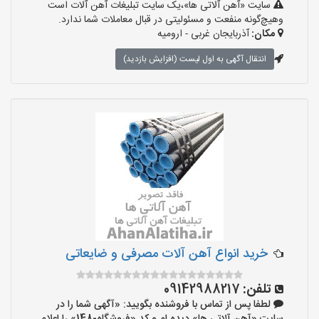
سایت «آهن آلاتی ها»،یک سایت تبلیغات آهن آلات است
وهیچ‌گونه منفعت و مسئولیتی در قبال معاملات شما ندارد.
مکان:
آذربایجان غربی - ارومیه
انتقال آگهی به اول لیست (افزایش بازدید)
خرید انواع آهن آلات مصرفی و ضایعاتی
تلفن:
09142988217
لطفا پس از تماس با فروشنده بگویید: «آگهی شما را در