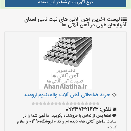
درج آگهی و نام شما در این صفحه
لیست آخرین آهن آلاتی های ثبت نامی استان
آذربایجان غربی در آهن آلاتی ها
خرید ضایعاتی آهن آلات والمینیوم ارومیه
تلفن:
09337421623
لطفا پس از تماس با فروشنده بگویید: «آگهی شما را در
سایت «آهن آلاتی ها» دیده ام و کد «فروشگاه-149» را اعلام
کنید»