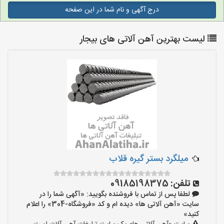
درج آگهی و نام شما در این صفحه
لیست بهترین آهن آلاتی های بیجار
میلگرد بستر گیره قلاب
تلفن:
09185198375
لطفا پس از تماس با فروشنده بگویید: «آگهی شما را در
سایت «آهن آلاتی ها» دیده ام و کد «فروشگاه-304» را اعلام
کنید»