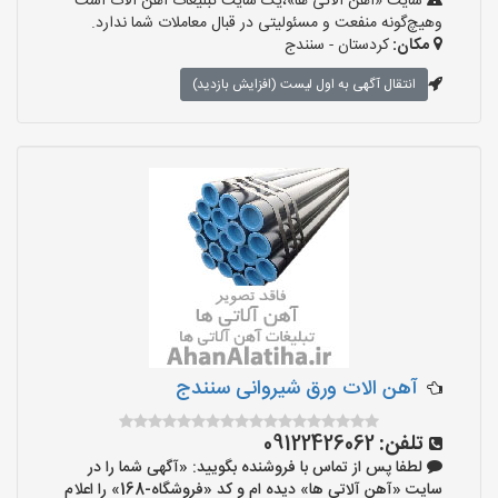
سایت «آهن آلاتی ها»،یک سایت تبلیغات آهن آلات است
وهیچ‌گونه منفعت و مسئولیتی در قبال معاملات شما ندارد.
مکان:
کردستان - سنندج
انتقال آگهی به اول لیست (افزایش بازدید)
آهن الات ورق شیروانی سنندج
تلفن:
09122426062
لطفا پس از تماس با فروشنده بگویید: «آگهی شما را در
سایت «آهن آلاتی ها» دیده ام و کد «فروشگاه-168» را اعلام