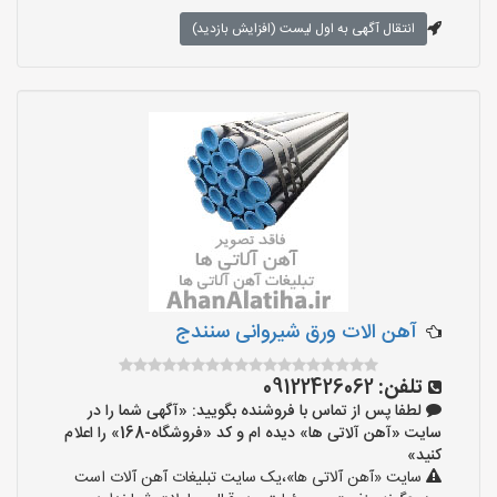
انتقال آگهی به اول لیست (افزایش بازدید)
آهن الات ورق شیروانی سنندج
تلفن:
09122426062
لطفا پس از تماس با فروشنده بگویید: «آگهی شما را در
سایت «آهن آلاتی ها» دیده ام و کد «فروشگاه-168» را اعلام
کنید»
سایت «آهن آلاتی ها»،یک سایت تبلیغات آهن آلات است