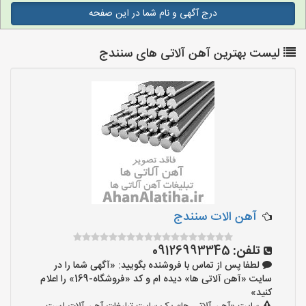
درج آگهی و نام شما در این صفحه
لیست بهترین آهن آلاتی های سنندج
آهن الات سنندج
تلفن:
09126993345
لطفا پس از تماس با فروشنده بگویید: «آگهی شما را در
سایت «آهن آلاتی ها» دیده ام و کد «فروشگاه-169» را اعلام
کنید»