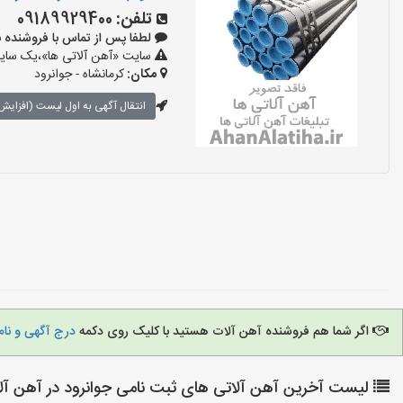
تلفن:
09189929400
لطفا پس از تماس با فروشنده بگویید:
سایت «آهن آلاتی ها»،یک سایت 
مکان:
کرمانشاه - جوانرود
انتقال آگهی به اول لیست (افزایش 
اگر شما هم فروشنده آهن آلات هستید با کلیک روی دکمه
درج آگهی و نام
لیست آخرین آهن آلاتی های ثبت نامی جوانرود در آهن آلا