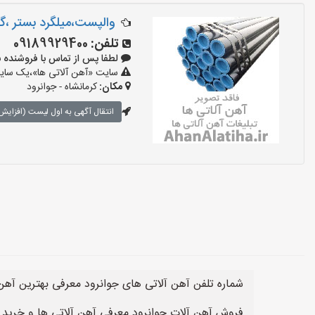
والپست،میلگرد بستر ،گی
تلفن:
09189929400
لطفا پس از تماس با فروشنده بگویید:
سایت «آهن آلاتی ها»،یک سایت 
مکان:
کرمانشاه - جوانرود
انتقال آگهی به اول لیست (افزایش 
شماره تلفن آهن آلاتی های جوانرود معرفی بهترین آهن 
فروش آهن آلات جوانرود معرفی آهن آلاتی ها و خرید 