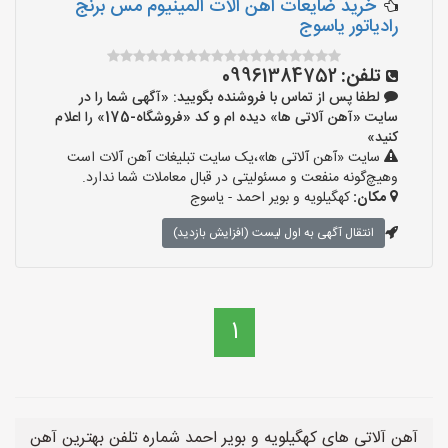
خرید ضایعات اهن الات المینیوم مس برنج
رادیاتور یاسوج
تلفن:
09961384752
لطفا پس از تماس با فروشنده بگویید: «آگهی شما را در
سایت «آهن آلاتی ها» دیده ام و کد «فروشگاه-175» را اعلام
کنید»
سایت «آهن آلاتی ها»،یک سایت تبلیغات آهن آلات است
وهیچ‌گونه منفعت و مسئولیتی در قبال معاملات شما ندارد.
مکان:
کهگیلویه و بویر احمد - یاسوج
انتقال آگهی به اول لیست (افزایش بازدید)
1
آهن آلاتی های کهگیلویه و بویر احمد شماره تلفن بهترین آهن