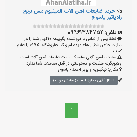
خرید ضایعات اهن الات المینیوم مس برنج
رادیاتور یاسوج
تلفن:
09961384752
لطفا پس از تماس با فروشنده بگویید: «آگهی شما را در
سایت «آهن آلاتی ها» دیده ام و کد «فروشگاه-175» را اعلام
کنید»
سایت «آهن آلاتی ها»،یک سایت تبلیغات آهن آلات است
وهیچ‌گونه منفعت و مسئولیتی در قبال معاملات شما ندارد.
مکان:
کهگیلویه و بویر احمد - یاسوج
انتقال آگهی به اول لیست (افزایش بازدید)
1