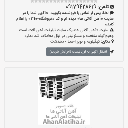
تلفن:
09179428619
لطفا پس از تماس با فروشنده بگویید: «آگهی شما را در
سایت «آهن آلاتی ها» دیده ام و کد «فروشگاه-310» را اعلام
کنید»
سایت «آهن آلاتی ها»،یک سایت تبلیغات آهن آلات است
وهیچ‌گونه منفعت و مسئولیتی در قبال معاملات شما ندارد.
مکان:
کهگیلویه و بویر احمد - دهدشت
انتقال آگهی به اول لیست (افزایش بازدید)