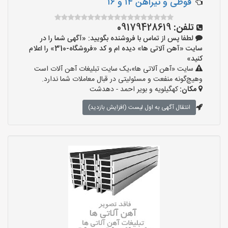
قوطی و تیراهن ۱۴ و ۱۶
تلفن:
09179428619
لطفا پس از تماس با فروشنده بگویید: «آگهی شما را در
سایت «آهن آلاتی ها» دیده ام و کد «فروشگاه-310» را اعلام
کنید»
سایت «آهن آلاتی ها»،یک سایت تبلیغات آهن آلات است
وهیچ‌گونه منفعت و مسئولیتی در قبال معاملات شما ندارد.
مکان:
کهگیلویه و بویر احمد - دهدشت
انتقال آگهی به اول لیست (افزایش بازدید)