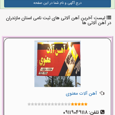
درج آگهی و نام شما در این صفحه
لیست آخرین آهن آلاتی های ثبت نامی استان مازندران
در آهن آلاتی ها
آهن آلات معنوی
تلفن:
09119049118