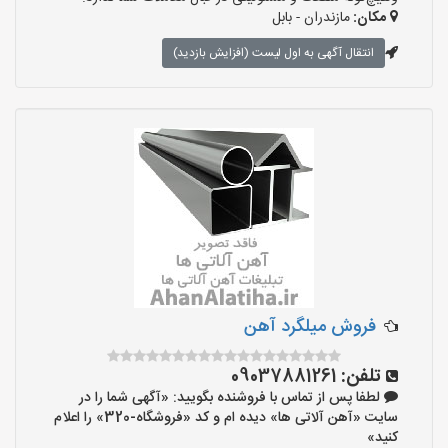
مکان:
مازندران - بابل
انتقال آگهی به اول لیست (افزایش بازدید)
فروش میلگرد آهن
تلفن:
09037881261
لطفا پس از تماس با فروشنده بگویید: «آگهی شما را در
سایت «آهن آلاتی ها» دیده ام و کد «فروشگاه-320» را اعلام
کنید»