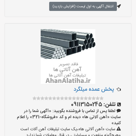
انتقال آگهی به اول لیست (افزایش بازدید)
پخش عمده میلگرد
تلفن:
09113150245
لطفا پس از تماس با فروشنده بگویید: «آگهی شما را در
سایت «آهن آلاتی ها» دیده ام و کد «فروشگاه-321» را اعلام
کنید»
سایت «آهن آلاتی ها»،یک سایت تبلیغات آهن آلات است
وهیچ‌گونه منفعت و مسئولیتی در قبال معاملات شما ندارد.