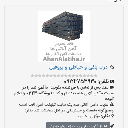
درب باغی و حیاطی و پروفیل
تلفن:
09124753930
لطفا پس از تماس با فروشنده بگویید: «آگهی شما را در
سایت «آهن آلاتی ها» دیده ام و کد «فروشگاه-323» را اعلام
کنید»
سایت «آهن آلاتی ها»،یک سایت تبلیغات آهن آلات است
وهیچ‌گونه منفعت و مسئولیتی در قبال معاملات شما ندارد.
مکان:
مرکزی - خمین
انتقال آگهی به اول لیست (افزایش بازدید)