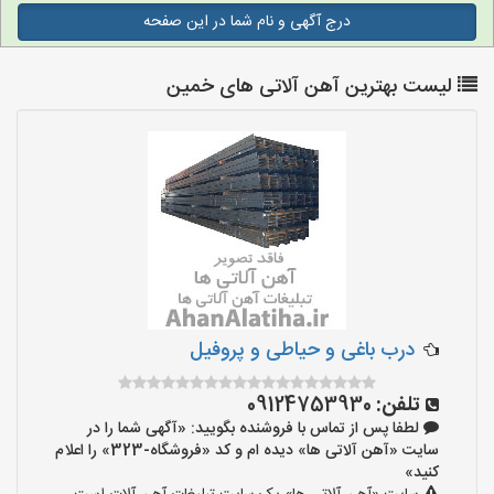
درج آگهی و نام شما در این صفحه
لیست بهترین آهن آلاتی های خمین
درب باغی و حیاطی و پروفیل
تلفن:
09124753930
لطفا پس از تماس با فروشنده بگویید: «آگهی شما را در
سایت «آهن آلاتی ها» دیده ام و کد «فروشگاه-323» را اعلام
کنید»