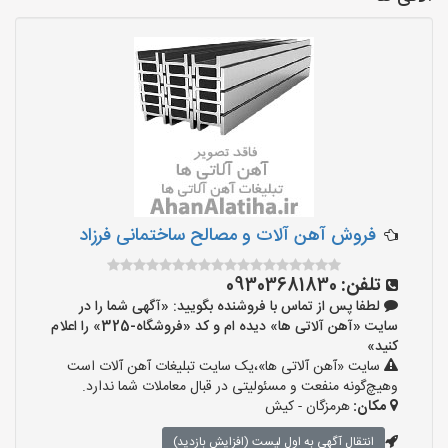
فروش آهن آلات و مصالح ساختمانی فرزاد
تلفن:
09303681830
لطفا پس از تماس با فروشنده بگویید: «آگهی شما را در
سایت «آهن آلاتی ها» دیده ام و کد «فروشگاه-325» را اعلام
کنید»
سایت «آهن آلاتی ها»،یک سایت تبلیغات آهن آلات است
وهیچ‌گونه منفعت و مسئولیتی در قبال معاملات شما ندارد.
مکان:
هرمزگان - کیش
انتقال آگهی به اول لیست (افزایش بازدید)