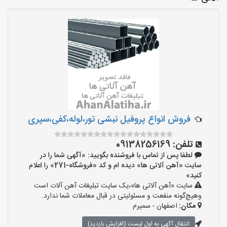
فروش انواع پروفیل نبشی تور،لوله،کفی،سپری
تلفن:
09138256169
لطفا پس از تماس با فروشنده بگویید: «آگهی شما را در
سایت «آهن آلاتی ها» دیده ام و کد «فروشگاه-271» را اعلام
کنید»
سایت «آهن آلاتی ها»،یک سایت تبلیغات آهن آلات است
وهیچ‌گونه منفعت و مسئولیتی در قبال معاملات شما ندارد.
مکان:
اصفهان - سمیرم
انتقال آگهی به اول لیست (افزایش بازدید)