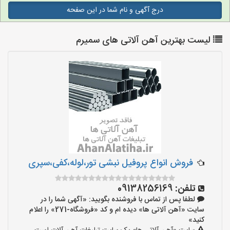
درج آگهی و نام شما در این صفحه
لیست بهترین آهن آلاتی های سمیرم
فروش انواع پروفیل نبشی تور،لوله،کفی،سپری
تلفن:
09138256169
لطفا پس از تماس با فروشنده بگویید: «آگهی شما را در
سایت «آهن آلاتی ها» دیده ام و کد «فروشگاه-271» را اعلام
کنید»