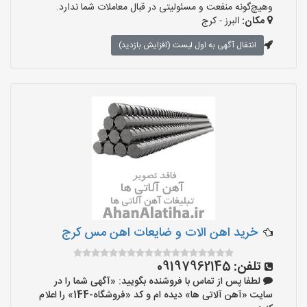
وهیچ‌گونه منفعت و مسئولیتی در قبال معاملات شما ندارد.
مکان:
البرز - کرج
انتقال آگهی به اول لیست (افزایش بازدید)
خرید اهن الات و ضایعات اهن مس کرج
تلفن:
09197962145
لطفا پس از تماس با فروشنده بگویید: «آگهی شما را در
سایت «آهن آلاتی ها» دیده ام و کد «فروشگاه-144» را اعلام