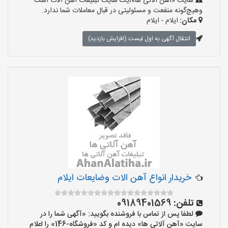
سایت «آهن آلاتی ها»،یک سایت تبلیغات آهن آلات است
وهیچ‌گونه منفعت و مسئولیتی در قبال معاملات شما ندارد.
مکان:
ایلام - ایلام
انتقال آگهی به اول لیست (افزایش بازدید)
خریدار انواع آهن الات وضایعات ایلام
تلفن:
09189401569
لطفا پس از تماس با فروشنده بگویید: «آگهی شما را در
سایت «آهن آلاتی ها» دیده ام و کد «فروشگاه-146» را اعلام