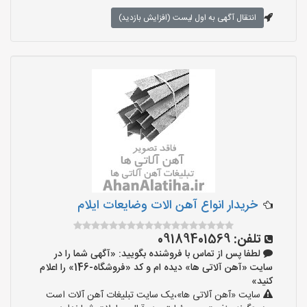
انتقال آگهی به اول لیست (افزایش بازدید)
خریدار انواع آهن الات وضایعات ایلام
تلفن:
09189401569
لطفا پس از تماس با فروشنده بگویید: «آگهی شما را در
سایت «آهن آلاتی ها» دیده ام و کد «فروشگاه-146» را اعلام
کنید»
سایت «آهن آلاتی ها»،یک سایت تبلیغات آهن آلات است