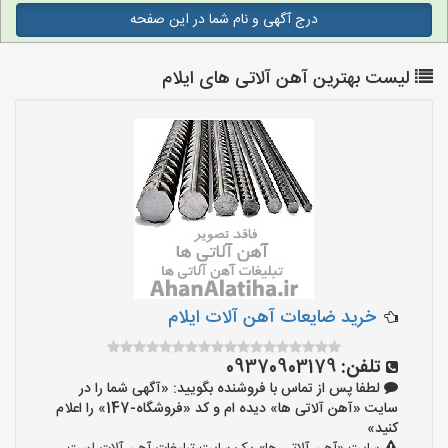
درج آگهی و نام شما در این صفحه
لیست بهترین آهن آلاتی های ایلام
خرید ضایعات آهن آلات ایلام
تلفن:
09370903179
لطفا پس از تماس با فروشنده بگویید: «آگهی شما را در
سایت «آهن آلاتی ها» دیده ام و کد «فروشگاه-147» را اعلام
کنید»