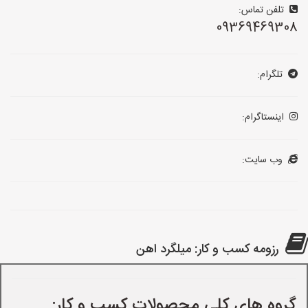
تلفن تماس:
09369469308
تلگرام:
اینستاگرام:
وب سایت:
رزومه کسب و کار: میلگرد اهن
گروه های کلی محصولات کسب و کار: