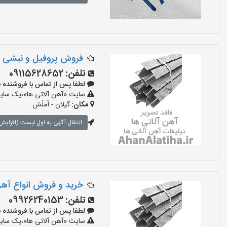
فروش پروفیل و نبشی
تلفن:
09115628652
لطفا پس از تماس با فروشنده بگویید:
سایت «آهن آلاتی ها»،یک سایت 
مکان:
گیلان - اَملَش
انتقال آگهی به اول لیست (افزایش 
خرید و فروش انواع آه
تلفن:
09926240153
لطفا پس از تماس با فروشنده بگویید:
سایت «آهن آلاتی ها»،یک سایت 