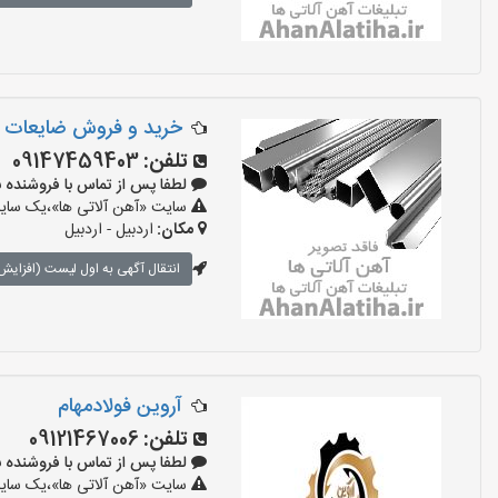
خرید و فروش ضایعات و 
تلفن:
09147459403
لطفا پس از تماس با فروشنده بگویید:
سایت «آهن آلاتی ها»،یک سایت 
مکان:
اردبیل - اردبیل
انتقال آگهی به اول لیست (افزایش 
آروین فولادمهام
تلفن:
09121467006
لطفا پس از تماس با فروشنده بگویید:
سایت «آهن آلاتی ها»،یک سایت 