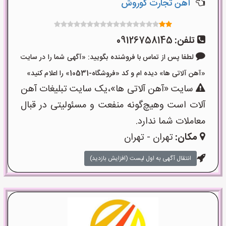
آهن تجارت کوروش
تلفن:
09126758145
لطفا پس از تماس با فروشنده بگویید: «آگهی شما را در سایت
«آهن آلاتی ها» دیده ام و کد «فروشگاه-10531» را اعلام کنید»
سایت «آهن آلاتی ها»،یک سایت تبلیغات آهن
آلات است وهیچ‌گونه منفعت و مسئولیتی در قبال
معاملات شما ندارد.
مکان:
تهران - تهران
انتقال آگهی به اول لیست (افزایش بازدید)