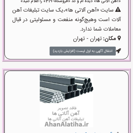
«آهن آلاتی ها» دیده ام و کد «فروشگاه-419» را اعلام کنید»
سایت «آهن آلاتی ها»،یک سایت تبلیغات آهن
آلات است وهیچ‌گونه منفعت و مسئولیتی در قبال
معاملات شما ندارد.
مکان:
تهران - تهران
انتقال آگهی به اول لیست (افزایش بازدید)