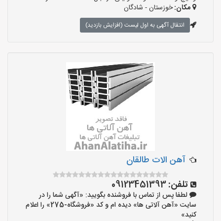
مکان:
خوزستان - شادگان
انتقال آگهی به اول لیست (افزایش بازدید)
آهن الات طالقان
تلفن:
09123451393
لطفا پس از تماس با فروشنده بگویید: «آگهی شما را در
سایت «آهن آلاتی ها» دیده ام و کد «فروشگاه-275» را اعلام
کنید»