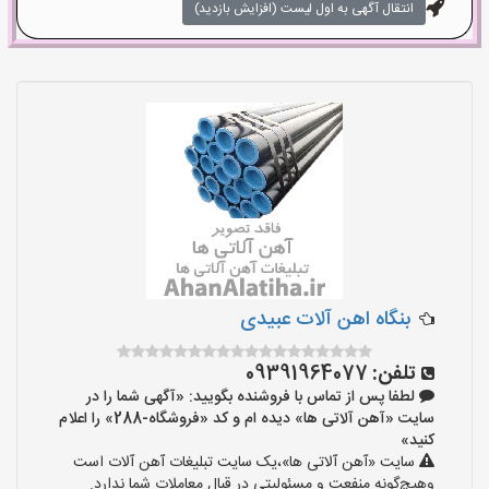
انتقال آگهی به اول لیست (افزایش بازدید)
بنگاه اهن آلات عبیدی
تلفن:
09391964077
لطفا پس از تماس با فروشنده بگویید: «آگهی شما را در
سایت «آهن آلاتی ها» دیده ام و کد «فروشگاه-288» را اعلام
کنید»
سایت «آهن آلاتی ها»،یک سایت تبلیغات آهن آلات است
وهیچ‌گونه منفعت و مسئولیتی در قبال معاملات شما ندارد.