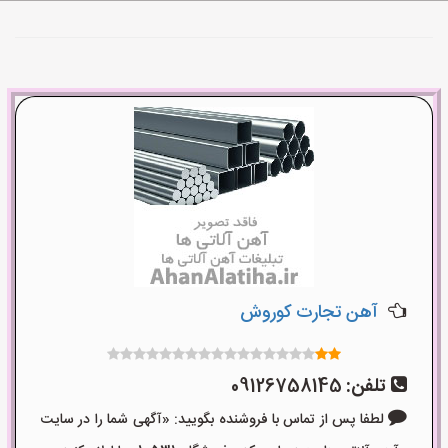
آهن تجارت کوروش
تلفن:
09126758145
لطفا پس از تماس با فروشنده بگویید: «آگهی شما را در سایت