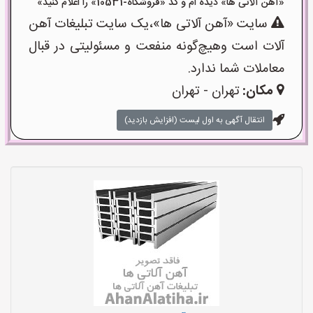
«آهن آلاتی ها» دیده ام و کد «فروشگاه-10531» را اعلام کنید»
سایت «آهن آلاتی ها»،یک سایت تبلیغات آهن
آلات است وهیچ‌گونه منفعت و مسئولیتی در قبال
معاملات شما ندارد.
مکان:
تهران - تهران
انتقال آگهی به اول لیست (افزایش بازدید)