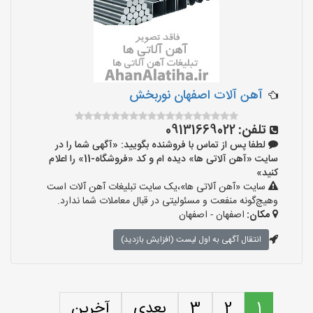
آهن آلات اصفهان نوربخش
تلفن:
09131669022
لطفا پس از تماس با فروشنده بگویید: «آگهی شما را در
سایت «آهن آلاتی ها» دیده ام و کد «فروشگاه-11» را اعلام
کنید»
سایت «آهن آلاتی ها»،یک سایت تبلیغات آهن آلات است
وهیچ‌گونه منفعت و مسئولیتی در قبال معاملات شما ندارد.
مکان:
اصفهان - اصفهان
انتقال آگهی به اول لیست (افزایش بازدید)
1
2
3
بعدی
آخرین