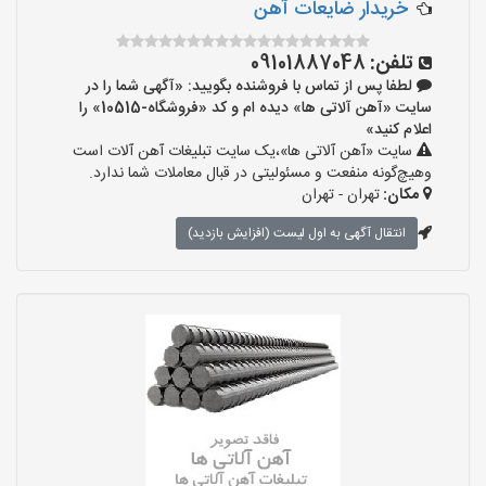
خریدار ضایعات آهن
تلفن:
09101887048
لطفا پس از تماس با فروشنده بگویید: «آگهی شما را در
سایت «آهن آلاتی ها» دیده ام و کد «فروشگاه-10515» را
اعلام کنید»
سایت «آهن آلاتی ها»،یک سایت تبلیغات آهن آلات است
وهیچ‌گونه منفعت و مسئولیتی در قبال معاملات شما ندارد.
مکان:
تهران - تهران
انتقال آگهی به اول لیست (افزایش بازدید)