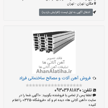
مکان:
تهران - تهران
انتقال آگهی به اول لیست (افزایش بازدید)
فروش آهن آلات و مصالح ساختمانی فرزاد
تلفن:
09303681830
لطفا پس از تماس با فروشنده بگویید: «آگهی شما را در
سایت «آهن آلاتی ها» دیده ام و کد «فروشگاه-325» را اعلام
کنید»