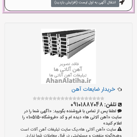
انتقال آگهی به اول لیست (افزایش بازدید)
خریدار ضایعات آهن
تلفن:
09101887048
لطفا پس از تماس با فروشنده بگویید: «آگهی شما را در
سایت «آهن آلاتی ها» دیده ام و کد «فروشگاه-10515» را
اعلام کنید»
سایت «آهن آلاتی ها»،یک سایت تبلیغات آهن آلات است
وهیچ‌گونه منفعت و مسئولیتی در قبال معاملات شما ندارد.