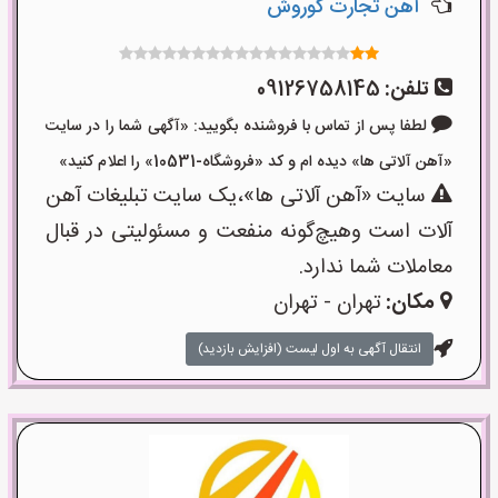
آهن تجارت کوروش
تلفن:
09126758145
لطفا پس از تماس با فروشنده بگویید: «آگهی شما را در سایت
«آهن آلاتی ها» دیده ام و کد «فروشگاه-10531» را اعلام کنید»
سایت «آهن آلاتی ها»،یک سایت تبلیغات آهن
آلات است وهیچ‌گونه منفعت و مسئولیتی در قبال
معاملات شما ندارد.
مکان:
تهران - تهران
انتقال آگهی به اول لیست (افزایش بازدید)