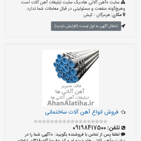
سایت «آهن آلاتی ها»،یک سایت تبلیغات آهن آلات است
وهیچ‌گونه منفعت و مسئولیتی در قبال معاملات شما ندارد.
مکان:
هرمزگان - کیش
انتقال آگهی به اول لیست (افزایش بازدید)
فروش انواع آهن آلات ساختمانی
تلفن:
09198417500
لطفا پس از تماس با فروشنده بگویید: «آگهی شما را در