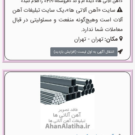
«آهن آلاتی ها» دیده ام و کد «فروشگاه-419» را اعلام کنید»
سایت «آهن آلاتی ها»،یک سایت تبلیغات آهن
آلات است وهیچ‌گونه منفعت و مسئولیتی در قبال
معاملات شما ندارد.
مکان:
تهران - تهران
انتقال آگهی به اول لیست (افزایش بازدید)