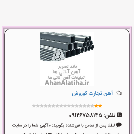
آهن تجارت کوروش
تلفن:
09126758145
لطفا پس از تماس با فروشنده بگویید: «آگهی شما را در سایت