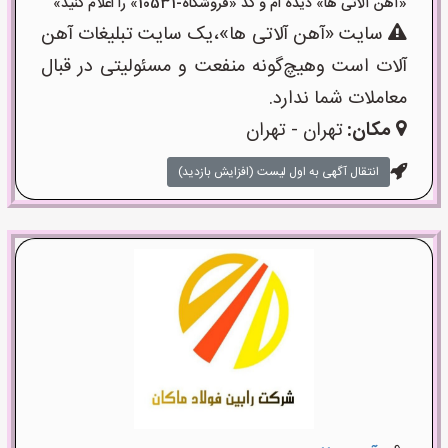
«آهن آلاتی ها» دیده ام و کد «فروشگاه-10531» را اعلام کنید»
سایت «آهن آلاتی ها»،یک سایت تبلیغات آهن
آلات است وهیچ‌گونه منفعت و مسئولیتی در قبال
معاملات شما ندارد.
مکان:
تهران - تهران
انتقال آگهی به اول لیست (افزایش بازدید)