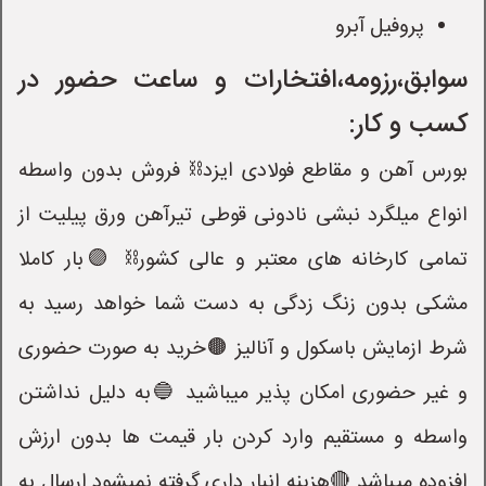
پروفیل آبرو
سوابق،رزومه،افتخارات و ساعت حضور در
کسب و کار:
بورس آهن و مقاطع فولادی ایزد⛓ فروش بدون واسطه
انواع میلگرد نبشی نادونی قوطی تیرآهن ورق پیلیت از
تمامی کارخانه های معتبر و عالی کشور⛓ 🟣بار کاملا
مشکی بدون زنگ زدگی به دست شما خواهد رسید به
شرط ازمایش باسکول و آنالیز 🟤خرید به صورت حضوری
و غیر حضوری امکان پذیر میباشید 🔵به دلیل نداشتن
واسطه و مستقیم وارد کردن بار قیمت ها بدون ارزش
افزوده میباشد 🔴هزینه انبار داری گرفته نمیشود ارسال به