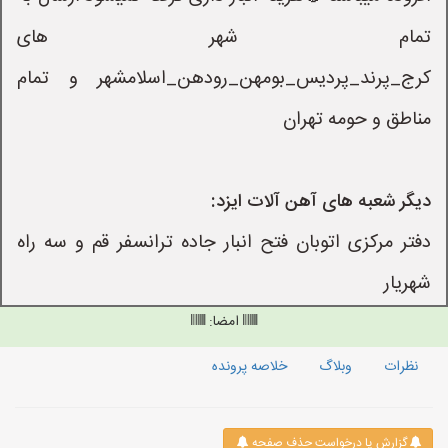
تمام شهر های
کرج_پرند_پردیس_بومهن_رودهن_اسلامشهر و تمام
مناطق و حومه تهران
دیگر شعبه های آهن آلات ایزد:
دفتر مرکزی اتوبان فتح انبار جاده ترانسفر قم و سه راه
شهریار
امضا:
نظرات
وبلاگ
خلاصه پرونده
گزارش یا درخواست حذف صفحه