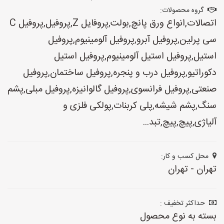
گروه محصولات:
اتصالات,انواع ورق پانچ,بولت,پروفایل Z,پروفیل,پروفیل C
سی پرلین,پروفیل آبرو,پروفیل آلومینیوم,پروفیل
استیل,پروفیل استیل آلومینیوم,پروفیل استیل
دکوراتیو,پروفیل درب و پنجره,پروفیل ساختمان,پروفیل
صنعتی,پروفیل فرانسوی,پروفیل گالوانیزه,پروفیل مبلی,پشم
سنگ,پشم شیشه,پلی کربنات,پولکی فلزی و
آلیاژی,پیچ,پیچ,تبد...
محل کسب و کار:
تهران - تهران
حداکثر تخفیف :
بسته به نوع محصول