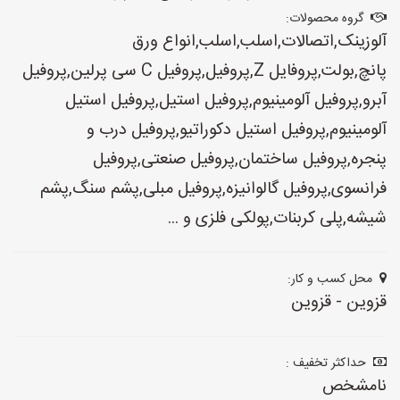
گروه محصولات:
آلوزینک,اتصالات,اسلب,اسلب,انواع ورق
پانچ,بولت,پروفایل Z,پروفیل,پروفیل C سی پرلین,پروفیل
آبرو,پروفیل آلومینیوم,پروفیل استیل,پروفیل استیل
آلومینیوم,پروفیل استیل دکوراتیو,پروفیل درب و
پنجره,پروفیل ساختمان,پروفیل صنعتی,پروفیل
فرانسوی,پروفیل گالوانیزه,پروفیل مبلی,پشم سنگ,پشم
شیشه,پلی کربنات,پولکی فلزی و ...
محل کسب و کار:
قزوین - قزوین
حداکثر تخفیف :
نامشخص