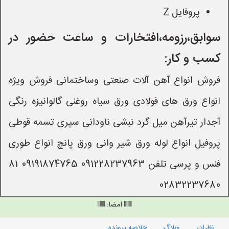
پروفایل Z
سوابق،رزومه،افتخارات و ساعت حضور در
کسب و کار:
فروش انواع آهن آلات صنعتی وساختمانی فروش ویژه
انواع ورق های فولادی ورق سیاه روغنی گالوانیزه رنگی
آجدار تیرآهن میل گرد نبشی ناودانی سپری تسمه قوطی
پروفیل انواع لوله ورق شیر وانی ورق پانچ انواع طوری
فنس و پرسی تلفن 091228237963 09191874765 81
02832237680
امضا:
نظرات
وبلاگ
خلاصه پرونده