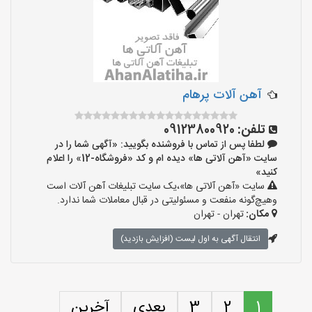
آهن آلات پرهام
تلفن:
09123800920
لطفا پس از تماس با فروشنده بگویید: «آگهی شما را در
سایت «آهن آلاتی ها» دیده ام و کد «فروشگاه-12» را اعلام
کنید»
سایت «آهن آلاتی ها»،یک سایت تبلیغات آهن آلات است
وهیچ‌گونه منفعت و مسئولیتی در قبال معاملات شما ندارد.
مکان:
تهران - تهران
انتقال آگهی به اول لیست (افزایش بازدید)
1
2
3
بعدی
آخرین