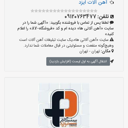
آهن آلات ایزد
تلفن:
09120763477
لطفا پس از تماس با فروشنده بگویید: «آگهی شما را در
سایت «آهن آلاتی ها» دیده ام و کد «فروشگاه-87» را اعلام
کنید»
سایت «آهن آلاتی ها»،یک سایت تبلیغات آهن آلات است
وهیچ‌گونه منفعت و مسئولیتی در قبال معاملات شما ندارد.
مکان:
تهران - تهران
انتقال آگهی به اول لیست (افزایش بازدید)