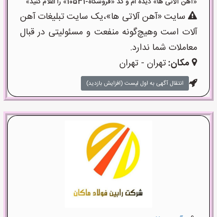
«آهن آلاتی ها» دیده ام و کد «فروشگاه-10531» را اعلام کنید»
سایت «آهن آلاتی ها»،یک سایت تبلیغات آهن
آلات است وهیچ‌گونه منفعت و مسئولیتی در قبال
معاملات شما ندارد.
مکان:
تهران - تهران
انتقال آگهی به اول لیست (افزایش بازدید)