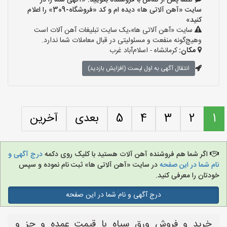
لطفا پس از تماس با فروشنده بگویید: «آگهی شما را در
سایت «آهن آلاتی ها» دیده ام و کد «فروشگاه-309» را اعلام
کنید»
سایت «آهن آلاتی ها»،یک سایت تبلیغات آهن آلات است
وهیچ‌گونه منفعت و مسئولیتی در قبال معاملات شما ندارد.
مکان:
کرمانشاه - اسلام‌آباد غرب
انتقال آگهی به اول لیست (افزایش بازدید)
1
2
3
4
5
بعدی
آخرین
اگر شما هم فروشنده آهن آلات هستید با کلیک روی دکمه
درج آگهی و
نام شما در این صفحه
در سایت «آهن آلاتی ها» ثبت نام نموده و سپس
خودتان را معرفی کنید.
درج آگهی و نام شما در این صفحه
خرید و فروش ورق سیاه با قیمت عمده و جز و