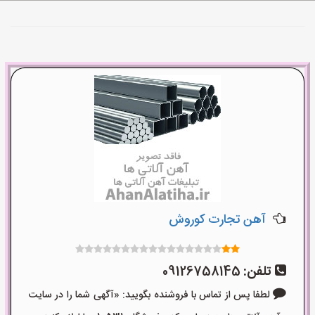
آهن تجارت کوروش
تلفن:
09126758145
لطفا پس از تماس با فروشنده بگویید: «آگهی شما را در سایت