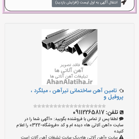
انتقال آگهی به اول لیست (افزایش بازدید)
تامین آهن ساختمانی تیرآهن ، میلگرد ،
پروفیل و
تلفن:
09112265817
لطفا پس از تماس با فروشنده بگویید: «آگهی شما را در
سایت «آهن آلاتی ها» دیده ام و کد «فروشگاه-322» را اعلام
کنید»
سایت «آهن آلاتی ها»،یک سایت تبلیغات آهن آلات است