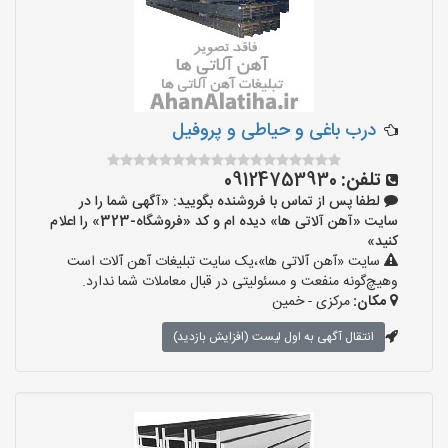
درب باغی و حیاطی و پروفیل
تلفن:
09124753930
لطفا پس از تماس با فروشنده بگویید: «آگهی شما را در
سایت «آهن آلاتی ها» دیده ام و کد «فروشگاه-323» را اعلام
کنید»
سایت «آهن آلاتی ها»،یک سایت تبلیغات آهن آلات است
وهیچ‌گونه منفعت و مسئولیتی در قبال معاملات شما ندارد.
مکان:
مرکزی - خمین
انتقال آگهی به اول لیست (افزایش بازدید)