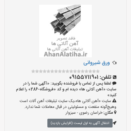
ورق شیروانی
تلفن:
09155711901
لطفا پس از تماس با فروشنده بگویید: «آگهی شما را در
سایت «آهن آلاتی ها» دیده ام و کد «فروشگاه-286» را اعلام
کنید»
سایت «آهن آلاتی ها»،یک سایت تبلیغات آهن آلات است
وهیچ‌گونه منفعت و مسئولیتی در قبال معاملات شما ندارد.
مکان:
خراسان رضوی - سبزوار
انتقال آگهی به اول لیست (افزایش بازدید)