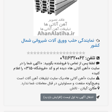
نمایندگی حلب وورق آلات شیروانی شمال
کشور
تلفن:
09116320062
لطفا پس از تماس با فروشنده بگویید: «آگهی شما را در
سایت «آهن آلاتی ها» دیده ام و کد «فروشگاه-315» را اعلام
کنید»
سایت «آهن آلاتی ها»،یک سایت تبلیغات آهن آلات است
وهیچ‌گونه منفعت و مسئولیتی در قبال معاملات شما ندارد.
مکان:
گیلان - تالش
انتقال آگهی به اول لیست (افزایش بازدید)