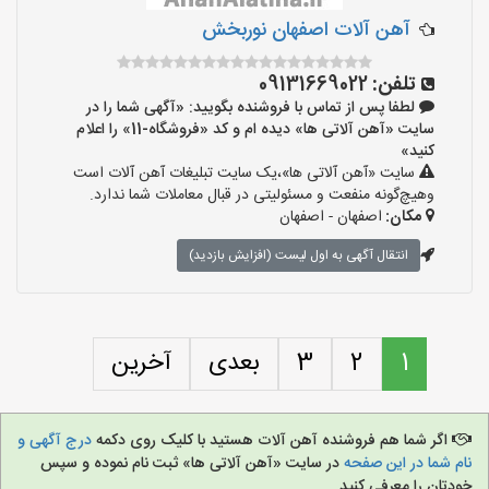
آهن آلات اصفهان نوربخش
تلفن:
09131669022
لطفا پس از تماس با فروشنده بگویید: «آگهی شما را در
سایت «آهن آلاتی ها» دیده ام و کد «فروشگاه-11» را اعلام
کنید»
سایت «آهن آلاتی ها»،یک سایت تبلیغات آهن آلات است
وهیچ‌گونه منفعت و مسئولیتی در قبال معاملات شما ندارد.
مکان:
اصفهان - اصفهان
انتقال آگهی به اول لیست (افزایش بازدید)
1
2
3
بعدی
آخرین
اگر شما هم فروشنده آهن آلات هستید با کلیک روی دکمه
درج آگهی و
نام شما در این صفحه
در سایت «آهن آلاتی ها» ثبت نام نموده و سپس
خودتان را معرفی کنید.