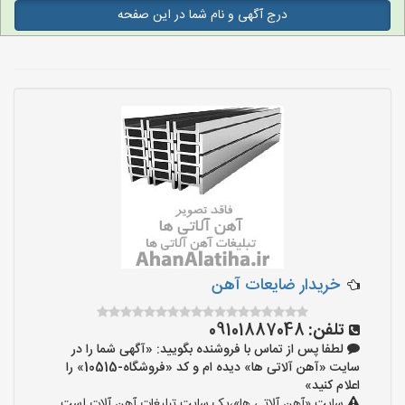
درج آگهی و نام شما در این صفحه
خریدار ضایعات آهن
تلفن:
09101887048
لطفا پس از تماس با فروشنده بگویید: «آگهی شما را در
سایت «آهن آلاتی ها» دیده ام و کد «فروشگاه-10515» را
اعلام کنید»
سایت «آهن آلاتی ها»،یک سایت تبلیغات آهن آلات است