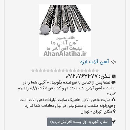
آهن آلات ایزد
تلفن:
09120763477
لطفا پس از تماس با فروشنده بگویید: «آگهی شما را در
سایت «آهن آلاتی ها» دیده ام و کد «فروشگاه-87» را اعلام
کنید»
سایت «آهن آلاتی ها»،یک سایت تبلیغات آهن آلات است
وهیچ‌گونه منفعت و مسئولیتی در قبال معاملات شما ندارد.
مکان:
تهران - تهران
انتقال آگهی به اول لیست (افزایش بازدید)