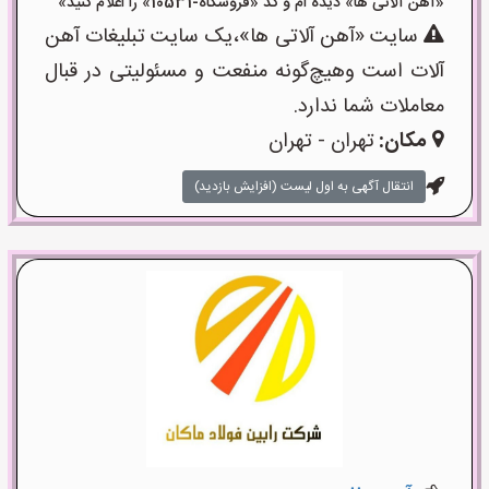
«آهن آلاتی ها» دیده ام و کد «فروشگاه-10531» را اعلام کنید»
سایت «آهن آلاتی ها»،یک سایت تبلیغات آهن
آلات است وهیچ‌گونه منفعت و مسئولیتی در قبال
معاملات شما ندارد.
مکان:
تهران - تهران
انتقال آگهی به اول لیست (افزایش بازدید)