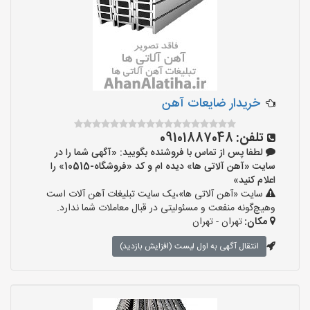
خریدار ضایعات آهن
تلفن:
09101887048
لطفا پس از تماس با فروشنده بگویید: «آگهی شما را در
سایت «آهن آلاتی ها» دیده ام و کد «فروشگاه-10515» را
اعلام کنید»
سایت «آهن آلاتی ها»،یک سایت تبلیغات آهن آلات است
وهیچ‌گونه منفعت و مسئولیتی در قبال معاملات شما ندارد.
مکان:
تهران - تهران
انتقال آگهی به اول لیست (افزایش بازدید)