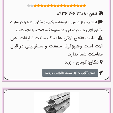
تلفن:
09369469308
لطفا پس از تماس با فروشنده بگویید: «آگهی شما را در سایت
«آهن آلاتی ها» دیده ام و کد «فروشگاه-307» را اعلام کنید»
سایت «آهن آلاتی ها»،یک سایت تبلیغات آهن
آلات است وهیچ‌گونه منفعت و مسئولیتی در قبال
معاملات شما ندارد.
مکان:
کرمان - زرند
انتقال آگهی به اول لیست (افزایش بازدید)