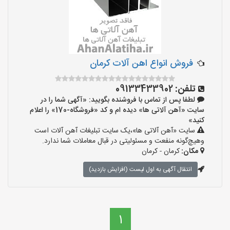
فروش انواع اهن آلات کرمان
تلفن:
09133433902
لطفا پس از تماس با فروشنده بگویید: «آگهی شما را در
سایت «آهن آلاتی ها» دیده ام و کد «فروشگاه-170» را اعلام
کنید»
سایت «آهن آلاتی ها»،یک سایت تبلیغات آهن آلات است
وهیچ‌گونه منفعت و مسئولیتی در قبال معاملات شما ندارد.
مکان:
کرمان - کرمان
انتقال آگهی به اول لیست (افزایش بازدید)
1