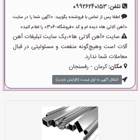
تلفن:
09926240153
لطفا پس از تماس با فروشنده بگویید: «آگهی شما را در سایت
«آهن آلاتی ها» دیده ام و کد «فروشگاه-306» را اعلام کنید»
سایت «آهن آلاتی ها»،یک سایت تبلیغات آهن
آلات است وهیچ‌گونه منفعت و مسئولیتی در قبال
معاملات شما ندارد.
مکان:
کرمان - رفسنجان
انتقال آگهی به اول لیست (افزایش بازدید)