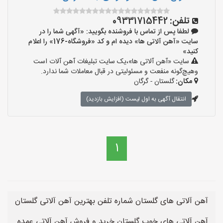
تلفن:
09331715442
لطفا پس از تماس با فروشنده بگویید: «آگهی شما را در
سایت «آهن آلاتی ها» دیده ام و کد «فروشگاه-176» را اعلام
کنید»
سایت «آهن آلاتی ها»،یک سایت تبلیغات آهن آلات است
وهیچ‌گونه منفعت و مسئولیتی در قبال معاملات شما ندارد.
مکان:
گلستان - گرگان
انتقال آگهی به اول لیست (افزایش بازدید)
1
آهن آلاتی های گلستان شماره تلفن بهترین آهن آلاتی گلستان
آهن آلاتی های خوب گلستان خرید و فروش آهن آلاتی عمده