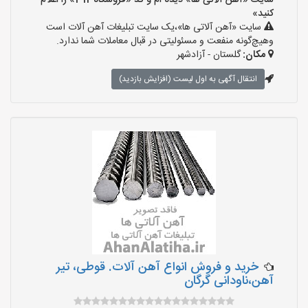
سایت «آهن آلاتی ها» دیده ام و کد «فروشگاه-311» را اعلام
کنید»
سایت «آهن آلاتی ها»،یک سایت تبلیغات آهن آلات است
وهیچ‌گونه منفعت و مسئولیتی در قبال معاملات شما ندارد.
مکان:
گلستان - آزادشهر
انتقال آگهی به اول لیست (افزایش بازدید)
خرید و فروش انواع آهن آلات. قوطی، تیر
آهن،ناودانی گرگان