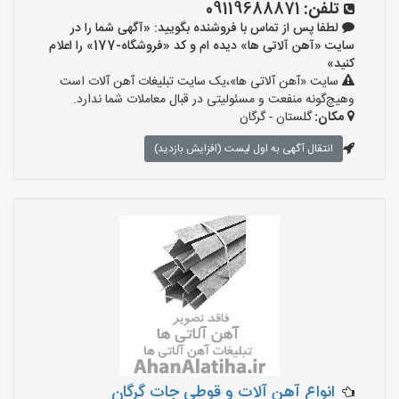
تلفن:
09119688871
لطفا پس از تماس با فروشنده بگویید: «آگهی شما را در
سایت «آهن آلاتی ها» دیده ام و کد «فروشگاه-177» را اعلام
کنید»
سایت «آهن آلاتی ها»،یک سایت تبلیغات آهن آلات است
وهیچ‌گونه منفعت و مسئولیتی در قبال معاملات شما ندارد.
مکان:
گلستان - گرگان
انتقال آگهی به اول لیست (افزایش بازدید)
انواع آهن آلات و قوطی جات گرگان