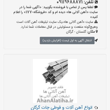
تلفن:
09119688871
لطفا پس از تماس با فروشنده بگویید: «آگهی شما را در
سایت «آهن آلاتی ها» دیده ام و کد «فروشگاه-177» را اعلام
کنید»
سایت «آهن آلاتی ها»،یک سایت تبلیغات آهن آلات است
وهیچ‌گونه منفعت و مسئولیتی در قبال معاملات شما ندارد.
مکان:
گلستان - گرگان
انتقال آگهی به اول لیست (افزایش بازدید)
انواع آهن آلات و قوطی جات گرگان