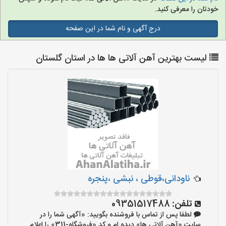
خودتان را معرفی کنید.
درج آگهی و نام شما در این صفحه
لیست بهترین آهن آلاتی ها ها در استان گلستان
ناودانی،قوطی ، نبشی ،پنجره
تلفن:
09351517488
لطفا پس از تماس با فروشنده بگویید: «آگهی شما را در
سایت «آهن آلاتی ها» دیده ام و کد «فروشگاه-311» را اعلام