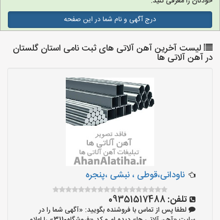
خودتان را معرفی کنید.
درج آگهی و نام شما در این صفحه
لیست آخرین آهن آلاتی های ثبت نامی استان گلستان
در آهن آلاتی ها
ناودانی،قوطی ، نبشی ،پنجره
تلفن:
09351517488
لطفا پس از تماس با فروشنده بگویید: «آگهی شما را در