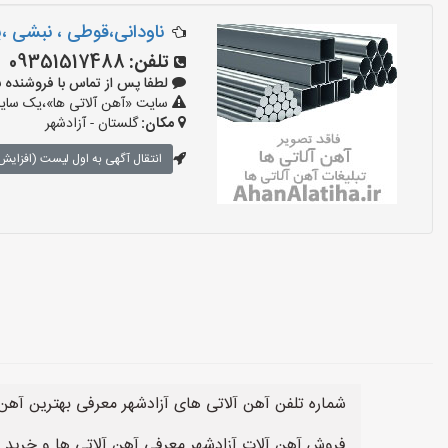
ناودانی،قوطی ، نبشی ،پ
تلفن:
09351517488
لطفا پس از تماس با فروشنده بگویید:
سایت «آهن آلاتی ها»،یک سایت 
مکان:
گلستان - آزادشهر
انتقال آگهی به اول لیست (افزایش 
شماره تلفن آهن آلاتی های آزادشهر معرفی بهترین آهن 
فروش آهن آلات آزادشهر معرفی آهن آلاتی ها و خرید 