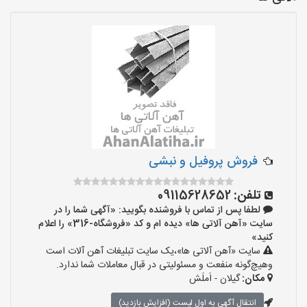
فروش پروفیل و نبشی
تلفن:
09115628652
لطفا پس از تماس با فروشنده بگویید: «آگهی شما را در
سایت «آهن آلاتی ها» دیده ام و کد «فروشگاه-316» را اعلام
کنید»
سایت «آهن آلاتی ها»،یک سایت تبلیغات آهن آلات است
وهیچ‌گونه منفعت و مسئولیتی در قبال معاملات شما ندارد.
مکان:
گیلان - اَملَش
انتقال آگهی به اول لیست (افزایش بازدید)