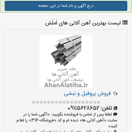
درج آگهی و نام شما در این صفحه
لیست بهترین آهن آلاتی های اَملَش
فروش پروفیل و نبشی
تلفن:
09115628652
لطفا پس از تماس با فروشنده بگویید: «آگهی شما را در
سایت «آهن آلاتی ها» دیده ام و کد «فروشگاه-316» را اعلام
کنید»