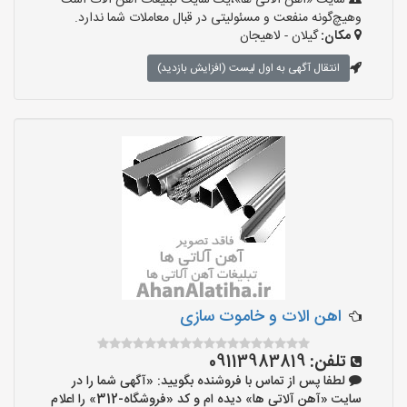
سایت «آهن آلاتی ها»،یک سایت تبلیغات آهن آلات است
وهیچ‌گونه منفعت و مسئولیتی در قبال معاملات شما ندارد.
مکان:
گیلان - لاهیجان
انتقال آگهی به اول لیست (افزایش بازدید)
اهن الات و خاموت سازی
تلفن:
09113983819
لطفا پس از تماس با فروشنده بگویید: «آگهی شما را در
سایت «آهن آلاتی ها» دیده ام و کد «فروشگاه-312» را اعلام