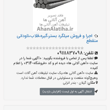
اجرا و فروش میلگرد بستر،گیره،قلاب،ناودانی
منقطع
تلفن:
09111837098
لطفا پس از تماس با فروشنده بگویید: «آگهی شما را در
سایت «آهن آلاتی ها» دیده ام و کد «فروشگاه-314» را اعلام
کنید»
سایت «آهن آلاتی ها»،یک سایت تبلیغات آهن آلات است
وهیچ‌گونه منفعت و مسئولیتی در قبال معاملات شما ندارد.
مکان:
گیلان - بندر انزلی
انتقال آگهی به اول لیست (افزایش بازدید)