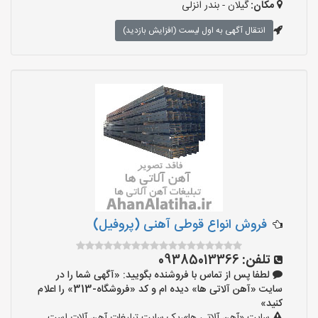
مکان:
گیلان - بندر انزلی
انتقال آگهی به اول لیست (افزایش بازدید)
فروش انواع قوطی آهنی (پروفیل)
تلفن:
09385013366
لطفا پس از تماس با فروشنده بگویید: «آگهی شما را در
سایت «آهن آلاتی ها» دیده ام و کد «فروشگاه-313» را اعلام
کنید»