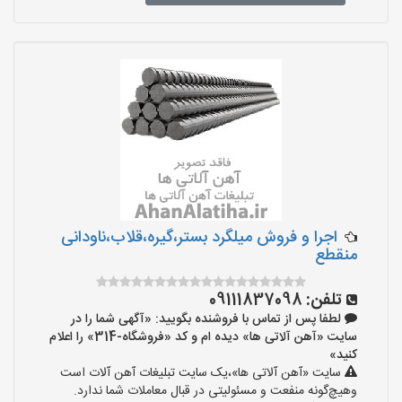
اجرا و فروش میلگرد بستر،گیره،قلاب،ناودانی
منقطع
تلفن:
09111837098
لطفا پس از تماس با فروشنده بگویید: «آگهی شما را در
سایت «آهن آلاتی ها» دیده ام و کد «فروشگاه-314» را اعلام
کنید»
سایت «آهن آلاتی ها»،یک سایت تبلیغات آهن آلات است
وهیچ‌گونه منفعت و مسئولیتی در قبال معاملات شما ندارد.