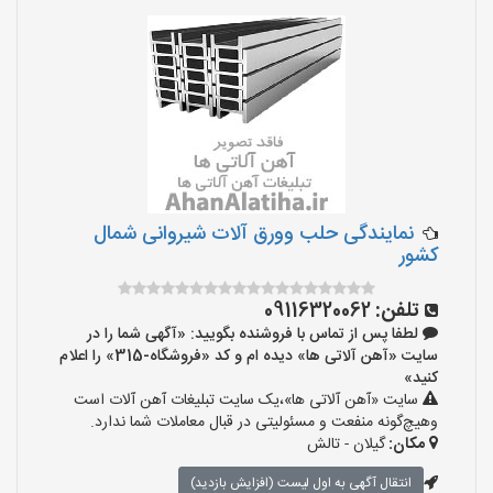
نمایندگی حلب وورق آلات شیروانی شمال
کشور
تلفن:
09116320062
لطفا پس از تماس با فروشنده بگویید: «آگهی شما را در
سایت «آهن آلاتی ها» دیده ام و کد «فروشگاه-315» را اعلام
کنید»
سایت «آهن آلاتی ها»،یک سایت تبلیغات آهن آلات است
وهیچ‌گونه منفعت و مسئولیتی در قبال معاملات شما ندارد.
مکان:
گیلان - تالش
انتقال آگهی به اول لیست (افزایش بازدید)