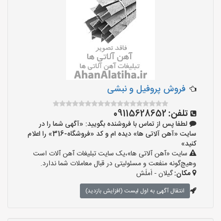
فروش پروفیل و نبشی
تلفن:
09115628652
لطفا پس از تماس با فروشنده بگویید: «آگهی شما را در
سایت «آهن آلاتی ها» دیده ام و کد «فروشگاه-316» را اعلام
کنید»
سایت «آهن آلاتی ها»،یک سایت تبلیغات آهن آلات است
وهیچ‌گونه منفعت و مسئولیتی در قبال معاملات شما ندارد.
مکان:
گیلان - اَملَش
انتقال آگهی به اول لیست (افزایش بازدید)