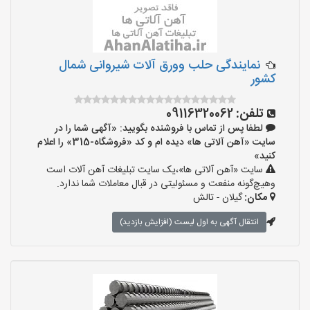
نمایندگی حلب وورق آلات شیروانی شمال
کشور
تلفن:
09116320062
لطفا پس از تماس با فروشنده بگویید: «آگهی شما را در
سایت «آهن آلاتی ها» دیده ام و کد «فروشگاه-315» را اعلام
کنید»
سایت «آهن آلاتی ها»،یک سایت تبلیغات آهن آلات است
وهیچ‌گونه منفعت و مسئولیتی در قبال معاملات شما ندارد.
مکان:
گیلان - تالش
انتقال آگهی به اول لیست (افزایش بازدید)