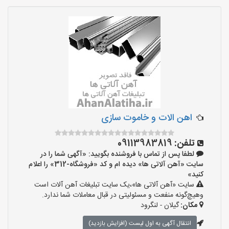
اهن الات و خاموت سازی
تلفن:
09113983819
لطفا پس از تماس با فروشنده بگویید: «آگهی شما را در
سایت «آهن آلاتی ها» دیده ام و کد «فروشگاه-312» را اعلام
کنید»
سایت «آهن آلاتی ها»،یک سایت تبلیغات آهن آلات است
وهیچ‌گونه منفعت و مسئولیتی در قبال معاملات شما ندارد.
مکان:
گیلان - لنگرود
انتقال آگهی به اول لیست (افزایش بازدید)