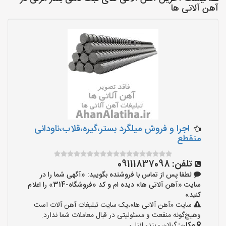
آهن آلاتی ها
اجرا و فروش میلگرد بستر،گیره،قلاب،ناودانی
منقطع
تلفن:
09111837098
لطفا پس از تماس با فروشنده بگویید: «آگهی شما را در
سایت «آهن آلاتی ها» دیده ام و کد «فروشگاه-314» را اعلام
کنید»
سایت «آهن آلاتی ها»،یک سایت تبلیغات آهن آلات است
وهیچ‌گونه منفعت و مسئولیتی در قبال معاملات شما ندارد.
مکان:
گیلان - بندر انزلی