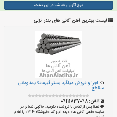
درج آگهی و نام شما در این صفحه
لیست بهترین آهن آلاتی های بندر انزلی
اجرا و فروش میلگرد بستر،گیره،قلاب،ناودانی
منقطع
تلفن:
09111837098
لطفا پس از تماس با فروشنده بگویید: «آگهی شما را در
سایت «آهن آلاتی ها» دیده ام و کد «فروشگاه-314» را اعلام