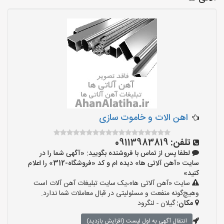
اهن الات و خاموت سازی
تلفن:
09113983819
لطفا پس از تماس با فروشنده بگویید: «آگهی شما را در
سایت «آهن آلاتی ها» دیده ام و کد «فروشگاه-312» را اعلام
کنید»
سایت «آهن آلاتی ها»،یک سایت تبلیغات آهن آلات است
وهیچ‌گونه منفعت و مسئولیتی در قبال معاملات شما ندارد.
مکان:
گیلان - لنگرود
انتقال آگهی به اول لیست (افزایش بازدید)