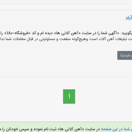
اد
 «آگهی شما را در سایت «آهن آلاتی ها» دیده ام و کد «فروشگاه-180» را اعلام کنید»
تبلیغات آهن آلات است وهیچ‌گونه منفعت و مسئولیتی در قبال معاملات شما ندار
بازدید)
1
 شما در این صفحه
در سایت «آهن آلاتی ها» ثبت نام نموده و سپس خودتان را م