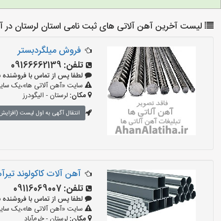
لیست آخرین آهن آلاتی های ثبت نامی استان لرستان در آه
فروش میلگردبستر
تلفن:
09166662139
لطفا پس از تماس با فروشنده بگویید:
سایت «آهن آلاتی ها»،یک سایت 
مکان:
لرستان - الیگودرز
انتقال آگهی به اول لیست (افزایش 
آهن آلات کاکولوند تیرآ
تلفن:
09116069007
لطفا پس از تماس با فروشنده بگویید:
سایت «آهن آلاتی ها»،یک سایت 
مکان:
لرستان - خرم‌آباد