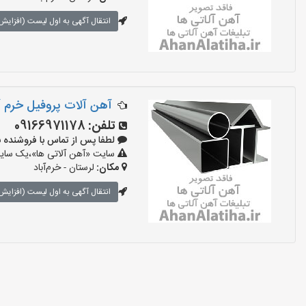
انتقال آگهی به اول لیست (افزایش 
آهن آلات پروفیل خرم آب
تلفن:
09166971178
لطفا پس از تماس با فروشنده بگویید:
سایت «آهن آلاتی ها»،یک سایت 
مکان:
لرستان - خرم‌آباد
انتقال آگهی به اول لیست (افزایش 