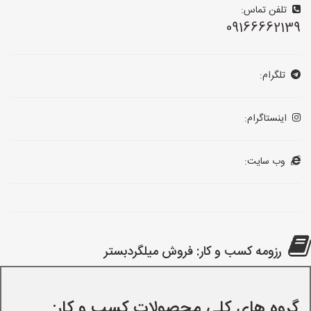
تلفن تماس:
09166662139
تلگرام:
اینستاگرام:
وب سایت:
رزومه کسب و کار: فروش میلگردبستر
گروه های کلی محصولات کسب و کار: