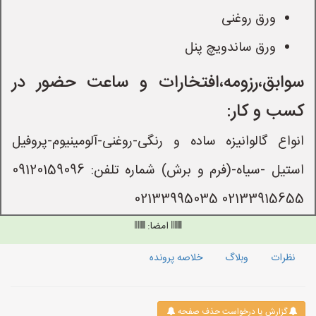
ورق روغنی
ورق ساندویچ پنل
سوابق،رزومه،افتخارات و ساعت حضور در
کسب و کار:
انواع گالوانیزه ساده و رنگی-روغنی-آلومینیوم-پروفیل
استیل -سیاه-(فرم و برش) شماره تلفن: 09120159096
02133915655 02133995035
امضا:
نظرات
وبلاگ
خلاصه پرونده
گزارش یا درخواست حذف صفحه