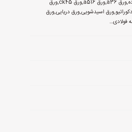
درز,میلگرد,میلگرد آج دار,میلگرد ترانس,میلگرد ساده,ورق a36,ورق a516,ورق ck45,ورق
ل دکوراتیو,ورق اسیدشویی,ورق دریایی,ورق
فولادی...