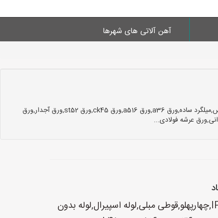
آهن آلاتی های شهرها
انواع محصولات فروشی:پروفایل Z,پروفیل,پروفیل مبلی,تیرآهن,تیرآهن IPE,چهارپهلو,قوطی مبلی,لوله اسپیرال,لوله بدون درز,میلگرد,میلگرد آج دار,میلگرد ترانس,میلگرد ساده,ورق a36,ورق a516,ورق ck45,ورق st52,ورق آجدار,ورق
نی,ورق عرشه فولادی...
د
پروفایل Z,پروفیل,پروفیل مبلی,تیرآهن,تیرآهن IPE,چهارپهلو,قوطی مبلی,لوله اسپیرال,لوله بدون