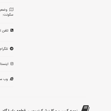
وضعی
سکونت:
تلفن ت
تلگرام:
اینستاگ
وب سا