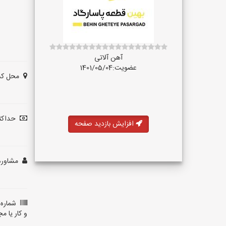
آهن آلاتی
عضویت:1401/05/04
محل کس
حداکثر
افزایش بازدید صفحه
مشاوره 
شماره
و کار یا م