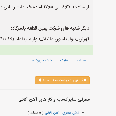
از ساعت .۸:۳۰ الی ۱۷:۰۰ آماده خدامات رسانی می باشیم.
دیگر شعبه های شرکت بهین قطعه پاسارگاد:
تهران_بلوار نلسون ماندلا_بلوار میرداماد پلاک ۳۱۱ طبقه سوم واحد پنج غربی شعبه دوم بلوار نلسون ماندلا _بلوار میرداماد پلاک ۳۱۱ طبقه هفتم
نظرات
وبلاگ
خلاصه پرونده
گزارش یا درخواست حذف صفحه
معرفی سایر کسب و کار های آهن آلاتی
آرش معنوی - آهن آلاتی
( 5 ستاره )