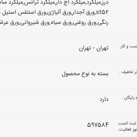
st52,ورق آجدار,ورق آلیاژی,ورق استنلس استی
رنگی,ورق روغنی,ورق سیاه,ورق شیروانی,ورق عرشه 
ب و کار:
تهران - تهران
 تخفیف :
بسته به نوع محصول
رایگان :
دارد
 ثبت کسب
597584
جوز فعالیت: