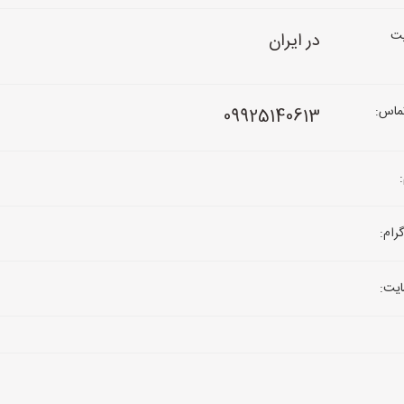
ت
در ایران
ماس:
09925140613
رام:
یت: